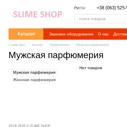
Перейти к основному контенту
+38 (063) 525-
Рус
Укр
Каталог
Звуковое оборудование
О нас
Достав
Слайм Шоп
Каталог
Парфюмерия
Мужская парфюмерия
Мужская парфюмерия
Нет товаров
Мужская парфюмерия
Женская парфюмерия
2019-2026 © SLIME SHOP