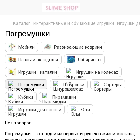
Каталог
Интерактивные и обучающие игрушки
Игрушки д
Погремушки
Мобили
Развивающие коврики
Пазлы и вкладыши
Лабиринты
Игрушки - каталки
Игрушки на колесах
Погремушки
Шнуровки
Сортеры
Кубики
Пирамидки
Игрушки для ванной
Юлы
Нет товаров
Погремушки — это одни из первых игрушек в жизни малыша,
которые помогают ему познавать мир через звук, цвет и