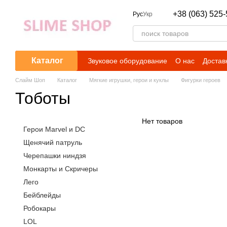
Перейти к основному контенту
+38 (063) 525-
Рус
Укр
Каталог
Звуковое оборудование
О нас
Достав
Слайм Шоп
Каталог
Мягкие игрушки, герои и куклы
Фигурки героев
Тоботы
Нет товаров
Герои Marvel и DC
Щенячий патруль
Черепашки ниндзя
Монкарты и Скричеры
Лего
Бейблейды
Робокары
LOL