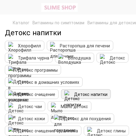
Каталог
Витамины по симптомам
Витамины для детокси
Детокс напитки
Хлорофилл
Расторопша для печени
Трифала чурна
Володушка
Детокс
Детокс программы
Детокс в домашних условиях
Детокс очищение
Детокс напитки
Детокс чаи
Мыло детокс
Детокс кожи
Детокс для похудения
Детокс очищение организма
Детокс глины