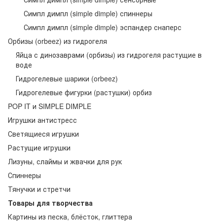
Симпл димпл (simple dimple) спиннеры
Симпл димпл (simple dimple) эспандер снаперс
Орбизы (orbeez) из гидрогеля
Яйца с динозаврами (орбизы) из гидрогеля растущие в
воде
Гидрогелевые шарики (orbeez)
Гидрогелевые фигурки (растушки) орбиз
POP IT и SIMPLE DIMPLE
Игрушки антистресс
Светящиеся игрушки
Растущие игрушки
Лизуны, слаймы и жвачки для рук
Спиннеры
Тянучки и стретчи
Товары для творчества
Картины из песка, блёсток, глиттера