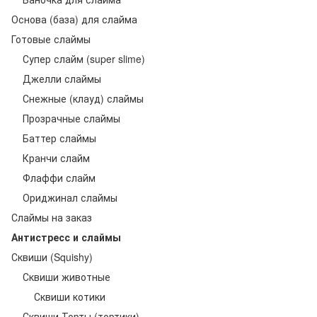
Основа (база) для слайма
Готовые слаймы
Супер слайм (super slime)
Джелли слаймы
Снежные (клауд) слаймы
Прозрачные слаймы
Баттер слаймы
Кранчи слайм
Флаффи слайм
Ориджинал слаймы
Слаймы на заказ
Антистресс и слаймы
Сквиши (Squishy)
Сквиши животные
Сквиши котики
Сквиши Торты (тортики)