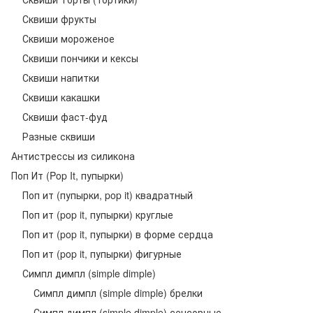
Сквиши фрукты
Сквиши мороженое
Сквиши пончики и кексы
Сквиши напитки
Сквиши какашки
Сквиши фаст-фуд
Разные сквиши
Антистрессы из силикона
Поп Ит (Pop It, пупырки)
Поп ит (пупырки, pop it) квадратный
Поп ит (pop it, пупырки) круглые
Поп ит (pop it, пупырки) в форме сердца
Поп ит (pop it, пупырки) фигурные
Симпл димпл (simple dimple)
Симпл димпл (simple dimple) брелки
Симпл димпл (simple dimple) сенсорные