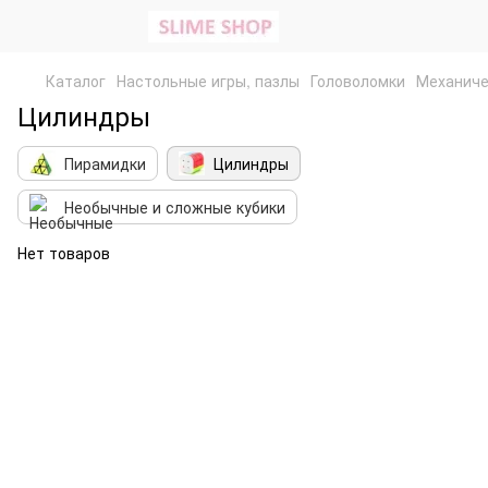
Каталог
Настольные игры, пазлы
Головоломки
Механиче
Цилиндры
Пирамидки
Цилиндры
Необычные и сложные кубики
Нет товаров