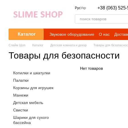
Перейти к основному контенту
+38 (063) 525-
Рус
Укр
Каталог
Звуковое оборудование
О нас
Достав
Слайм Шоп
Каталог
Детская комната и декор
Товары для безопаснос
Товары для безопасности
Нет товаров
Копилки и шкатулки
Палатки
Корзины для игрушек
Манежи
Детская мебель
Свистки
Шарики для сухого
бассейна