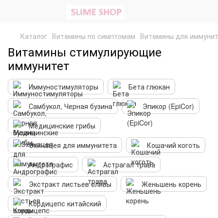
Каталог
Витамины по симптомам
Витамины для иммунит
Витамины стимулирующие
иммунитет
Иммуностимуляторы
Бета глюкан
Самбукол, Черная бузина
Эпикор (EpiCor)
Медицинские грибы
Эхинацея для иммунитета
Кошачий коготь
Андрографис
Астрагал трава
Экстракт листьев оливы
Женьшень корень
Кордицепс китайский