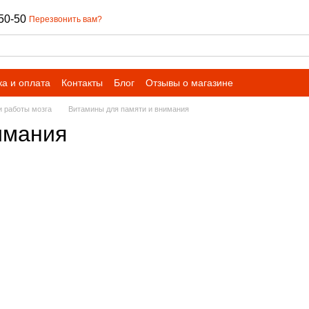
50-50
Перезвонить вам?
ка и оплата
Контакты
Блог
Отзывы о магазине
и работы мозга
Витамины для памяти и внимания
имания