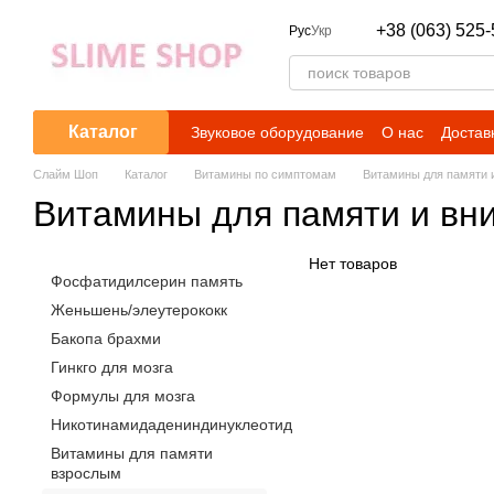
Перейти к основному контенту
+38 (063) 525-
Рус
Укр
Каталог
Звуковое оборудование
О нас
Достав
Слайм Шоп
Каталог
Витамины по симптомам
Витамины для памяти 
Витамины для памяти и вн
Нет товаров
Фосфатидилсерин память
Женьшень/элеутерококк
Бакопа брахми
Гинкго для мозга
Формулы для мозга
Никотинамидадениндинуклеотид
Витамины для памяти
взрослым