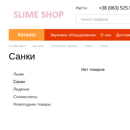
Перейти к основному контенту
+38 (063) 525-
Рус
Укр
Каталог
Звуковое оборудование
О нас
Достав
Слайм Шоп
Каталог
Сезонные товары
Зима
Санки
Санки
Нет товаров
Лыжи
Санки
Ледянки
Снежколепы
Новогодние товары