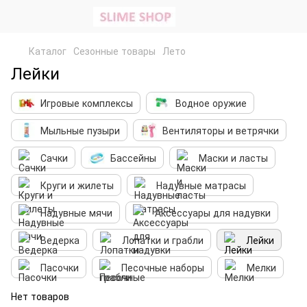
Каталог
Сезонные товары
Лето
Лейки
Игровые комплексы
Водное оружие
Мыльные пузыри
Вентиляторы и ветрячки
Сачки
Бассейны
Маски и ласты
Круги и жилеты
Надувные матрасы
Надувные мячи
Аксессуары для надувки
Ведерка
Лопатки и грабли
Лейки
Пасочки
Песочные наборы
Мелки
Нет товаров