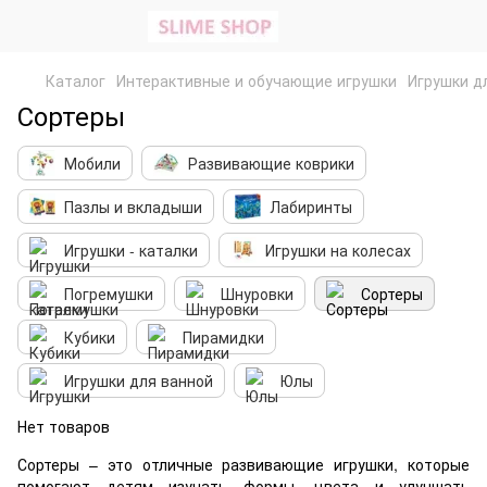
Каталог
Интерактивные и обучающие игрушки
Игрушки д
Сортеры
Мобили
Развивающие коврики
Пазлы и вкладыши
Лабиринты
Игрушки - каталки
Игрушки на колесах
Погремушки
Шнуровки
Сортеры
Кубики
Пирамидки
Игрушки для ванной
Юлы
Нет товаров
Сортеры – это отличные развивающие игрушки, которые
помогают детям изучать формы, цвета и улучшать