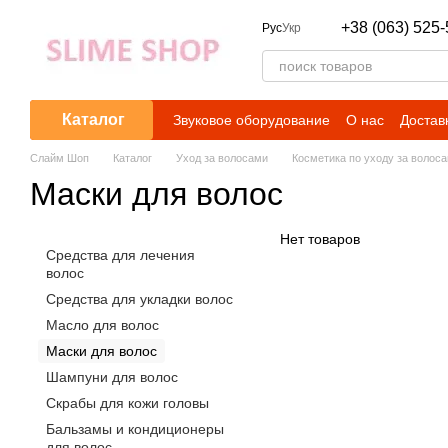
Перейти к основному контенту
+38 (063) 525-
Рус
Укр
Каталог
Звуковое оборудование
О нас
Достав
Слайм Шоп
Каталог
Уход за волосами
Косметика по уходу за волос
Маски для волос
Нет товаров
Средства для лечения
волос
Средства для укладки волос
Масло для волос
Маски для волос
Шампуни для волос
Скрабы для кожи головы
Бальзамы и кондиционеры
для волос