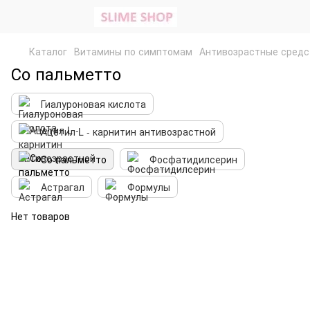
Каталог
Витамины по симптомам
Антивозрастные средс
Со пальметто
Гиалуроновая кислота
Ацетил L - карнитин антивозрастной
Со пальметто
Фосфатидилсерин
Астрагал
Формулы
Нет товаров