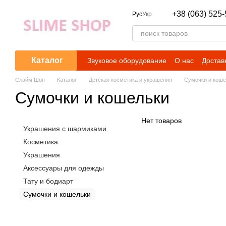
Перейти к основному контенту
+38 (063) 525-
Рус
Укр
Каталог
Звуковое оборудование
О нас
Достав
Слайм Шоп
Каталог
Детская косметика и украшения
Сумочки и коше
Сумочки и кошельки
Нет товаров
Украшения с шармиками
Косметика
Украшения
Аксессуары для одежды
Тату и бодиарт
Сумочки и кошельки