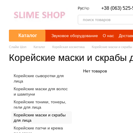
Перейти к основному контенту
+38 (063) 525-
Рус
Укр
Каталог
Звуковое оборудование
О нас
Достав
Слайм Шоп
Каталог
Корейская косметика
Корейские маски и скрабы
Корейские маски и скрабы 
Нет товаров
Корейские сыворотки для
лица
Корейские маски для волос
и шампуни
Корейские тоники, тонеры,
гели для лица
Корейские маски и скрабы
для лица
Корейские патчи и крема