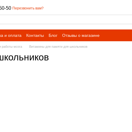
50-50
Перезвонить вам?
ка и оплата
Контакты
Блог
Отзывы о магазине
и работы мозга
Витамины для памяти для школьников
школьников