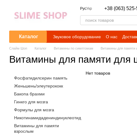
Перейти к основному контенту
+38 (063) 525-
Рус
Укр
Каталог
Звуковое оборудование
О нас
Достав
Слайм Шоп
Каталог
Витамины по симптомам
Витамины для памяти 
Витамины для памяти для 
Нет товаров
Фосфатидилсерин память
Женьшень/элеутерококк
Бакопа брахми
Гинкго для мозга
Формулы для мозга
Никотинамидадениндинуклеотид
Витамины для памяти
взрослым