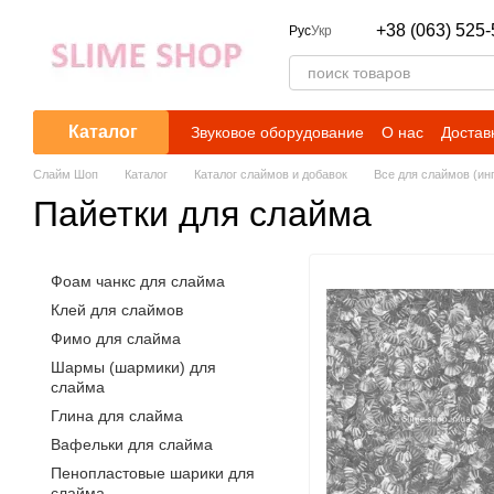
Перейти к основному контенту
+38 (063) 525-
Рус
Укр
Каталог
Звуковое оборудование
О нас
Достав
Слайм Шоп
Каталог
Каталог слаймов и добавок
Все для слаймов (ин
Пайетки для слайма
Фоам чанкс для слайма
Клей для слаймов
Фимо для слайма
Шармы (шармики) для
слайма
Глина для слайма
Вафельки для слайма
Пенопластовые шарики для
слайма