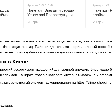
Артикул: 1235131763
Артикул: 1235
ердца
Пайетки «Звезды и сердца
Пайетки «
лайма
Yellow and Raspberry» для
слайма
слайма
20 грн
20 грн
но не только покупать в готовом виде, но и создавать самостоят
 блестящих частиц. Пайетки для слайма – оригинальный способ де
естки не только добавят изюминку в дизайн слайма, но и добавят
тки в Киеве
ирокий ассортимент украшений для модной игрушки. Блестящие бле
ля слаймов – выбрать товар в каталоге Интернет-магазина и оформи
казать золотистый элемент декорирования на https://slime-shop.in.u
одукции.