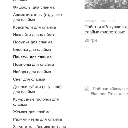
Фишболы для слайма
Ароматизаторы (отдушки)
для слайма
Артикул: 1235131757
Пайетки «Ракушки» д
Красители для слайма
слайма фиолетовые
Наклейки для слайма
20 грн
Посыпка для слайма
Блестки для слайма
Пайетки для слайма
Помпоны для слайма
Наборы для слайма
Снег для слайма
Джелли кубики (jelly cube)
для слайма
Кукурузные палочки для
слайма
Жемчуг для слайма
Размягчитель для слайма
Загуститель (активатор) для