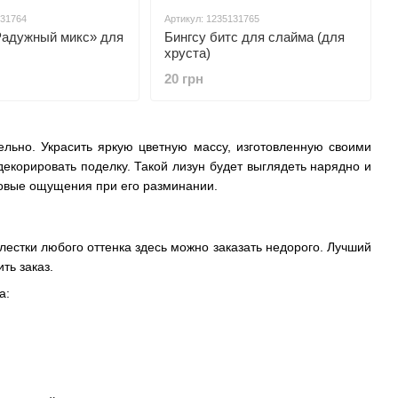
131764
Артикул: 1235131765
Радужный микс» для
Бингсу битс для слайма (для
хруста)
20 грн
ельно. Украсить яркую цветную массу, изготовленную своими
корировать поделку. Такой лизун будет выглядеть нарядно и
 новые ощущения при его разминании.
стки любого оттенка здесь можно заказать недорого. Лучший
ть заказ.
a: