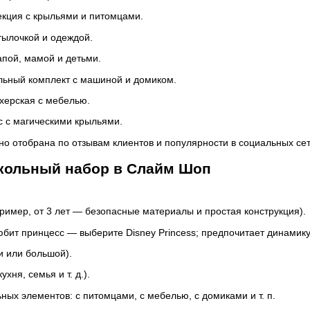
екция с крыльями и питомцами.
тылочкой и одеждой.
пой, мамой и детьми.
ольный комплект с машиной и домиком.
херская с мебелью.
 с магическими крыльями.
о отобрана по отзывам клиентов и популярности в социальных сетях
укольный набор в Слайм Шоп
ример, от 3 лет — безопасные материалы и простая конструкция).
бит принцесс — выберите Disney Princess; предпочитает динамику
и или большой).
хня, семья и т. д.).
ых элементов: с питомцами, с мебелью, с домиками и т. п.