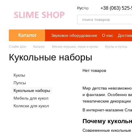
Перейти к основному контенту
+38 (063) 525-
Рус
Укр
Каталог
Звуковое оборудование
О нас
Достав
Слайм Шоп
Каталог
Мягкие игрушки, герои и куклы
Куклы и пупсы
Кукольные наборы
Нет товаров
Куклы
Пупсы
Мир детства невозможно 
Кукольные наборы
и фантазии. Особенно в
Мебель для кукол
тематические декорации 
Коляски для кукол
В интернет-магазине Сла
Почему куколь
Современные кукольные 