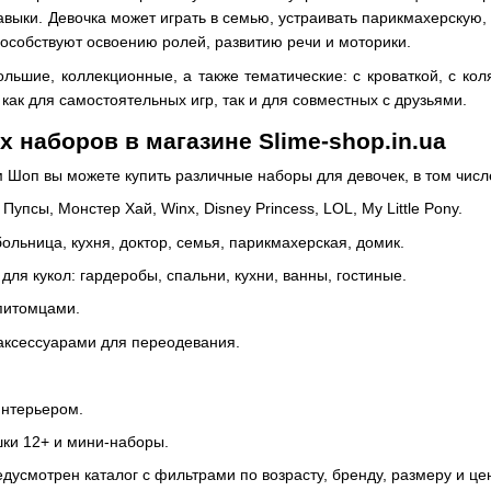
выки. Девочка может играть в семью, устраивать парикмахерскую, л
пособствуют освоению ролей, развитию речи и моторики.
льшие, коллекционные, а также тематические: с кроваткой, с кол
как для самостоятельных игр, так и для совместных с друзьями.
 наборов в магазине Slime-shop.in.ua
Шоп вы можете купить различные наборы для девочек, в том числ
, Пупсы, Монстер Хай, Winx, Disney Princess, LOL, My Little Pony.
ольница, кухня, доктор, семья, парикмахерская, домик.
для кукол: гардеробы, спальни, кухни, ванны, гостиные.
питомцами.
аксессуарами для переодевания.
интерьером.
ки 12+ и мини-наборы.
едусмотрен каталог с фильтрами по возрасту, бренду, размеру и ц