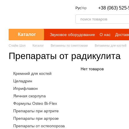
Перейти к основному контенту
+38 (063) 525-
Рус
Укр
Каталог
Звуковое оборудование
О нас
Достав
Слайм Шоп
Каталог
Витамины по симптомам
Витамины для костей
Препараты от радикулита
Нет товаров
Кремний для костей
Целадрин
Иприфлавон
Яичная скорлупа
Формулы Osteo Bi-Flex
Препараты при артрите
Препараты при артрозе
Препараты от остеопороза