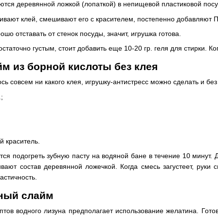
тся деревянной ложкой (лопаткой) в непищевой пластиковой посу
ливают клей, смешивают его с красителем, постепенно добавляют 
ошо отставать от стенок посуды, значит, игрушка готова.
статочно густым, стоит добавить еще 10-20 гр. геля для стирки. Ко
йм из борной кислоты без клея
ось совсем ни какого клея, игрушку-антистресс можно сделать и без
;
й краситель.
ся подогреть зубную пасту на водяной бане в течение 10 минут. Д
вают состав деревянной ложечкой. Когда смесь загустеет, руки
астичность.
дный слайм
тов водного лизуна предполагает использование желатина. Готов