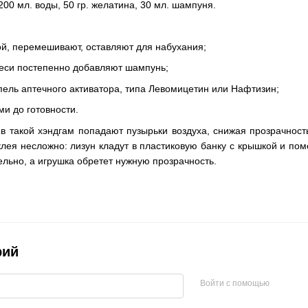
00 мл. воды, 50 гр. желатина, 30 мл. шампуня.
й, перемешивают, оставляют для набухания;
меси постепенно добавляют шампунь;
пель аптечного активатора, типа Левомицетин или Нафтизин;
и до готовности.
 в такой хэндгам попадают пузырьки воздуха, снижая прозрачност
клея несложно: лизун кладут в пластиковую банку с крышкой и пом
ельно, а игрушка обретет нужную прозрачность.
рий
Войти с помощью