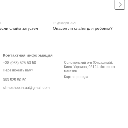
1
16 декабря 2021
если слайм загустел
Опасен ли слайм для ребенка?
Контактная информация
+38 (063) 525-50-50
Соломенский р-н (Отрадный),
Киев, Украина, 03124 Интернет-
Перезвонить вам?
магазин
Карта проезда
063 525-50-50
slimeshop.in.ua@gmail.com