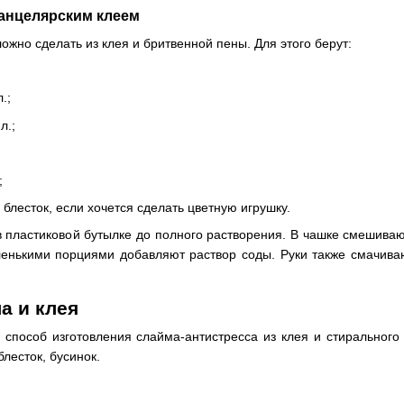
 канцелярским клеем
жно сделать из клея и бритвенной пены. Для этого берут:
.;
л.;
;
блесток, если хочется сделать цветную игрушку.
 пластиковой бутылке до полного растворения. В чашке смешиваю
ленькими порциями добавляют раствор соды. Руки также смачива
ла и клея
способ изготовления слайма-антистресса из клея и стирального г
блесток, бусинок.