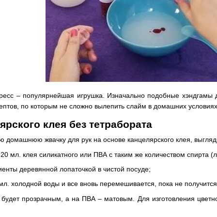
ресс – популярнейшая игрушка. Изначально подобные хэндгамы д
птов, по которым не сложно вылепить слайм в домашних условиях
ярского клея без тетрабората
ю домашнюю жвачку для рук на основе канцелярского клея, выгля
0 мл. клея силикатного или ПВА с таким же количеством спирта (лу
енты деревянной лопаточкой в чистой посуде;
мл. холодной воды и все вновь перемешивается, пока не получится 
 будет прозрачным, а на ПВА – матовым. Для изготовления цветн