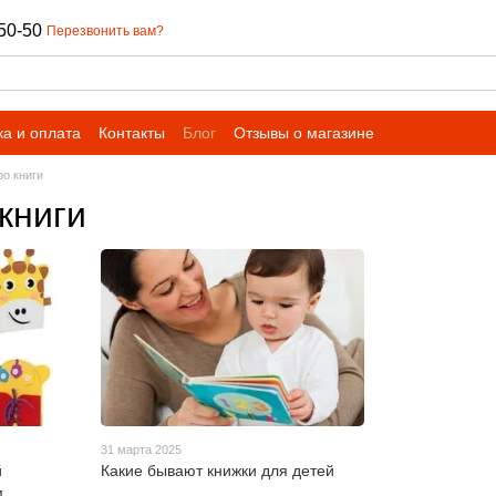
50-50
Перезвонить вам?
ка и оплата
Контакты
Блог
Отзывы о магазине
ро книги
книги
31 марта 2025
й
Какие бывают книжки для детей
,