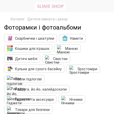
Каталог
Дитяча кімната і декор
Фоторамки і фотоальбоми
Скарбнички і шкатулки
Намети
Кошики для іграшок
Манежі
Дитячі меблі
Свистки
Кульки для сухого басейну
Зростоміри
Пазли підлогові
Райдуга, йо-йо, калейдоскопи
Гаджети та аксесуари
Нічники
Товари для безпеки