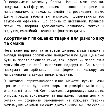
В асортименті магазину Слайм Шоп — м'які іграшки-
подушки, міні-фігурки, великі плюшеві тварини з
наповнювачем, а також колекційні та розвиваючі птахи.
Деякі іграшки забезпечені музикою, підсвічуванням або
звуковими ефектами, що робить їх цікавішими. Іграшкові
птахи та тварини допомагають розвивати тактильні
відчуття, емоційний інтелект та фантазію дитини.
Асортимент плюшевих тварин для різного віку
та смаків
Незалежно від віку та інтересів дитини, м'яка іграшка у
вигляді тварини обов'язково знайдеться по душі. Це може
бути як проста плюшева качка, так і ефектний персонаж з
мультфільму чи серії новорічних подарунків. Всі моделі
продумані до дрібниць – від форми та кольору до
наповнювача та декоративних елементів.
В каталозі https://slime-shop.in.ua/ можете купити м'які
іграшки тварин будь-яких форм та розмірів: мініатюрні,
стандартні та великі. Кожна модель супроводжується фото,
описом, характеристиками та відгуками. Товари доступні
онлайн — оформити замовлення на плюшеву тварину
можна у кілька кліків. На сайті діють знижки, акції та сезонні