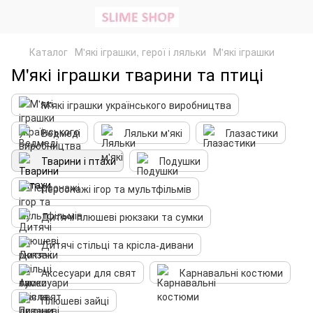
Каталог
М'які іграшки, герої і ляльки
М'які іграшки
М'які іграшки тварини та птиці
М'які іграшки українського виробництва
Ведмеді
Ляльки м'які
Глазастики
Тварини і птахи
Подушки
Персонажі ігор та мультфільмів
Дитячі плюшеві рюкзаки та сумки
Дитячі стільці та крісла-дивани
Аксесуари для свят
Карнавальні костюми
Плюшеві зайці