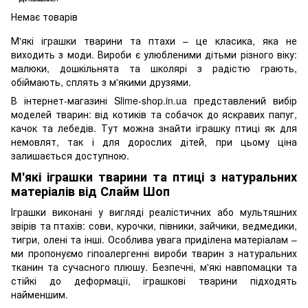
Немає товарів
М'які іграшки тварини та птахи – це класика, яка не
виходить з моди. Вироби є улюбленими дітьми різного віку:
малюки, дошкільнята та школярі з радістю грають,
обіймають, сплять з м'якими друзями.
В інтернет-магазині Slime-shop.in.ua представлений вибір
моделей тварин: від котиків та собачок до яскравих папуг,
качок та лебедів. Тут можна знайти іграшку птиці як для
немовлят, так і для дорослих дітей, при цьому ціна
залишається доступною.
М'які іграшки тварини та птиці з натуральних
матеріалів від Слайм Шоп
Іграшки виконані у вигляді реалістичних або мультяшних
звірів та птахів: сови, курочки, півники, зайчики, ведмедики,
тигри, олені та інші. Особлива увага приділена матеріалам –
ми пропонуємо гіпоалергенні вироби тварин з натуральних
тканин та сучасного плюшу. Безпечні, м'які навпомацки та
стійкі до деформації, іграшкові тварини підходять
найменшим.