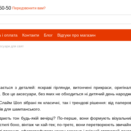
50-50
Передзвонити вам?
 і оплата
Контакти
Блог
Відгуки про магазин
есуари для свят
ається з деталей: яскраві гірлянди, витончені прикраси, оригін
. Все це аксесуари, без яких не обходиться ні дитячий день народже
лайм Шоп зібрані як класичні, так і трендові рішення: від паперо
лів для шампанського.
ають тон будь-якій вечірці? По-перше, вони формують візуальний
 стилі бохо, вінтаж чи хай-тек; по-третє, вони перетворюють звичай
ті прагнуть сфотографувати кожен момент, і якісний святковий дек