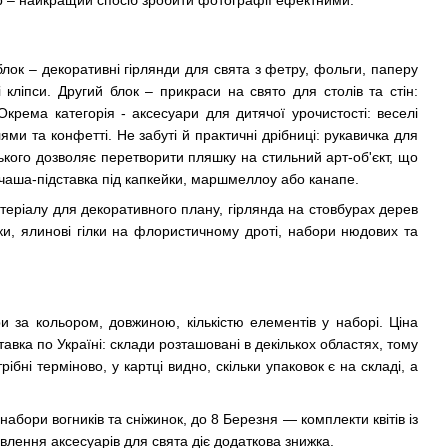
блок – декоративні гірлянди для свята з фетру, фольги, паперу
кліпси. Другий блок – прикраси на свято для столів та стін:
Окрема категорія - аксесуари для дитячої урочистості: веселі
ями та конфетті. Не забуті й практичні дрібниці: рукавичка для
кого дозволяє перетворити пляшку на стильний арт-об'єкт, що
 чаша-підставка під капкейки, маршмеллоу або канапе.
теріалу для декоративного плану, гірлянда на стовбурах дерев
ки, ялинові гілки на флористичному дроті, набори нюдових та
 за кольором, довжиною, кількістю елементів у наборі. Ціна
тавка по Україні: склади розташовані в декількох областях, тому
бні терміново, у картці видно, скільки упаковок є на складі, а
 набори вогників та сніжинок, до 8 Березня — комплекти квітів із
влення аксесуарів для свята діє додаткова знижка.