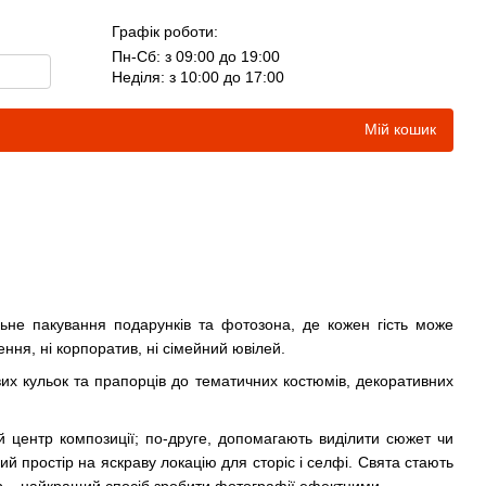
Графік роботи:
Пн-Сб: з 09:00 до 19:00
Неділя: з 10:00 до 17:00
Мій кошик
альне пакування подарунків та фотозона, де кожен гість може
ння, ні корпоратив, ні сімейний ювілей.
вих кульок та прапорців до тематичних костюмів, декоративних
 центр композиції; по-друге, допомагають виділити сюжет чи
ний простір на яскраву локацію для сторіс і селфі. Свята стають
ор – найкращий спосіб зробити фотографії ефектними.