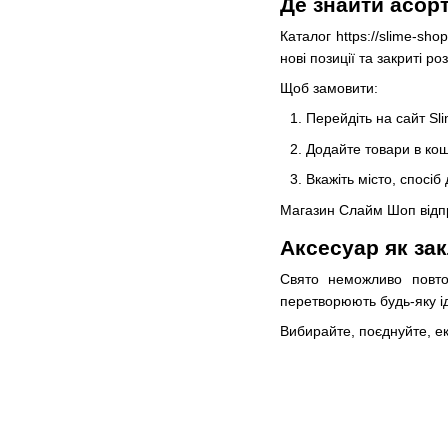
Де знайти асор
Каталог https://slime-s
нові позиції та закриті ро
Щоб замовити:
Перейдіть на сайт Sli
Додайте товари в кош
Вкажіть місто, спосі
Магазин Слайм Шоп відпр
Аксесуар як за
Свято неможливо повто
перетворюють будь-яку і
Вибирайте, поєднуйте, е