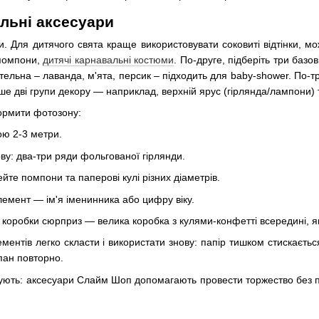
альні аксесуари
и. Для дитячого свята краще використовувати соковиті відтінки, мо
 помпони,
дитячі карнавальні костюми
. По-друге, підберіть три базо
ельна – лаванда, м'ята, персик – підходить для baby-shower. По-тр
 дві групи декору — наприклад, верхній ярус (гірлянда/лампони) т
формити фотозону:
ою 2-3 метри.
ву: два-три ряди фольгованої гірлянди.
йте помпони та паперові кулі різних діаметрів.
емент — ім'я іменинника або цифру віку.
 коробки сюрприз — велика коробка з кулями-конфетті всередині, я
ементів легко скласти і використати знову: папір тишком стискаєть
пан повторно.
шують: аксесуари Слайм Шоп допомагають провести торжество без п