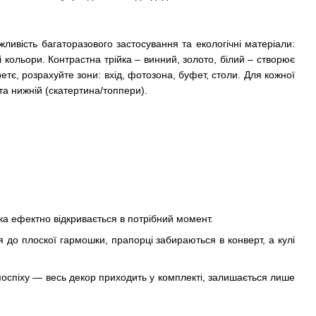
жливість багаторазового застосування та екологічні матеріали:
ві кольори. Контрастна трійка – винний, золото, білий – створює
етє, розрахуйте зони: вхід, фотозона, буфет, столи. Для кожної
а нижній (скатертина/топпери).
ка ефектно відкривається в потрібний момент.
ся до плоскої гармошки, прапорці забираються в конверт, а кулі
оспіху — весь декор приходить у комплекті, залишається лише