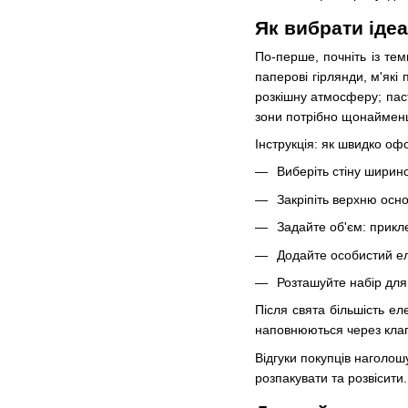
Як вибрати іде
По-перше, почніть із тем
паперові гірлянди, м'які
розкішну атмосферу; паст
зони потрібно щонайменше
Інструкція: як швидко о
Виберіть стіну ширин
Закріпіть верхню осно
Задайте об'єм: прикле
Додайте особистий ел
Розташуйте набір для
Після свята більшість ел
наповнюються через кла
Відгуки покупців наголо
розпакувати та розвісити.