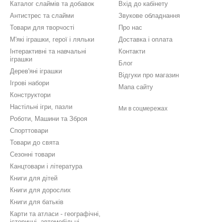
Каталог слаймів та добавок
Вхід до кабінету
Антистрес та слайми
Звукове обладнання
Товари для творчості
Про нас
М'які іграшки, герої і ляльки
Доставка і оплата
Інтерактивні та навчальні
Контакти
іграшки
Блог
Дерев'яні іграшки
Відгуки про магазин
Ігрові набори
Мапа сайту
Конструктори
Настільні ігри, пазли
Ми в соцмережах
Роботи, Машини та Зброя
Спорттовари
Товари до свята
Сезонні товари
Канцтовари і література
Книги для дітей
Книги для дорослих
Книги для батьків
Карти та атласи - географічні,
історичні, автомобільні