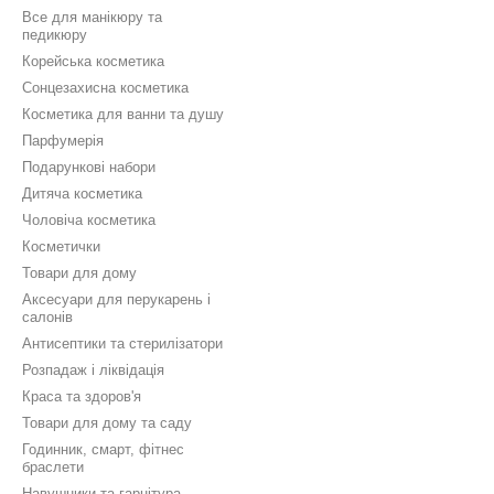
Все для манікюру та
педикюру
Корейська косметика
Сонцезахисна косметика
Косметика для ванни та душу
Парфумерія
Подарункові набори
Дитяча косметика
Чоловіча косметика
Косметички
Товари для дому
Аксесуари для перукарень і
салонів
Антисептики та стерилізатори
Розпадаж і ліквідація
Краса та здоров'я
Товари для дому та саду
Годинник, смарт, фітнес
браслети
Навушники та гарнітура