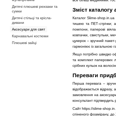
Дитячі плюшеві рюкзаки та
Зміст каталогу 
сумки
Каталог Slime-shop.in.ua
Дитячі стільці та крісла-
дивани
тишею та ПЕТ-стрічки; а
помпони, паперові віяла,
Аксесуари для свят
ковпачки, свистульки, ме
Карнавальні костюми
цукерок – зручний пакет
Плюшеві зайці
гармоніює із загальною г
Якщо потрібно швидко оф
та комплект паперових л
срібних кульок на волосін
Переваги придб
Перша перевага – зручни
відображається відразу, а
замовлення на аксесуари 
консультант підтвердить 
Сайт https://slime-shop.i
спіненого фоамірану, до 