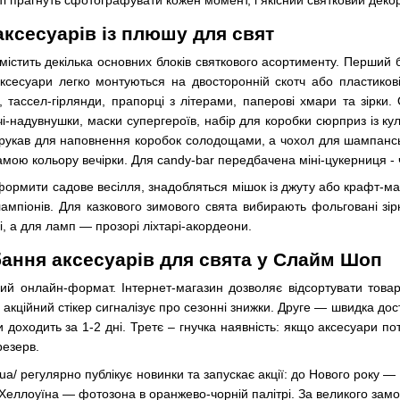
аксесуарів із плюшу для свят
 містить декілька основних блоків святкового асортименту. Перший 
ксесуари легко монтуються на двосторонній скотч або пластикові 
 тассел-гірлянди, прапорці з літерами, паперові хмари та зірки. 
чі-надувнушки, маски супергероїв, набір для коробки сюрприз із кул
-рукав для наповнення коробок солодощами, а чохол для шампансь
амою кольору вечірки. Для candy-bar передбачена міні-цукерниця -
ормити садове весілля, знадобляться мішок із джуту або крафт-ма
ампіонів. Для казкового зимового свята вибирають фольговані зір
і, а для ламп — прозорі ліхтарі-акордеони.
ання аксесуарів для свята у Слайм Шоп
й онлайн-формат. Інтернет-магазин дозволяє відсортувати товари
 акційний стікер сигналізує про сезонні знижки. Друге — швидка дос
доходить за 1-2 дні. Третє – гнучка наявність: якщо аксесуари потрі
резерв.
n.ua/ регулярно публікує новинки та запускає акції: до Нового року —
Хеллоуїна — фотозона в оранжево-чорній палітрі. За великого замо