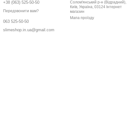
+38 (063) 525-50-50
Солом'янський р-н (Відрадний),
Київ, Україна, 03124 Інтернет
Передзвонити вам?
магазин
Мапа проїзду
063 525-50-50
slimeshop.in.ua@gmail.com