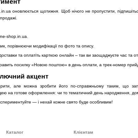
тимент
hop.in.ua оновлюється щотижня. Щоб нічого не пропустити, підпиші
зпродажі.
me-shop.in.ua.
ик, порівнюючи модифікації по фото та опису.
б доставки та оплатіть карткою онлайн – так ви заощаджуєте час та 
авить посилку «Новою поштою» в день оплати, а трек-номер прийд
ключний акцент
рити, але можна зробити його по-справжньому таким, що зап
дею на готове оформлення: чи то тематичний день народження, дом
кспериментуйте — і нехай кожне свято буде особливим!
Каталог
Клієнтам