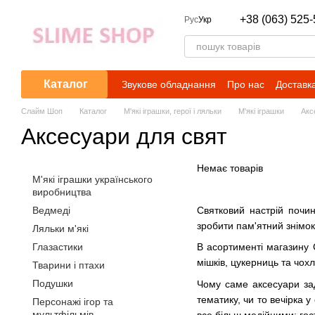
Перейти до основного контенту
+38 (063) 525-
Рус
Укр
Каталог
Звукове обладнання
Про нас
Доставка
Слайм Шоп
Каталог
М'які іграшки, герої і ляльки
М'які іграшки
Акс
Аксесуари для свят
Немає товарів
М'які іграшки українського
виробництва
Ведмеді
Святковий настрій почин
зробити пам'ятний знімок
Ляльки м'які
Глазастики
В асортименті магазину С
мішків, цукерниць та чох
Тварини і птахи
Подушки
Чому саме аксесуари зад
тематику, чи то вечірка у
Персонажі ігор та
мультфільмів
все більш медійними: гос