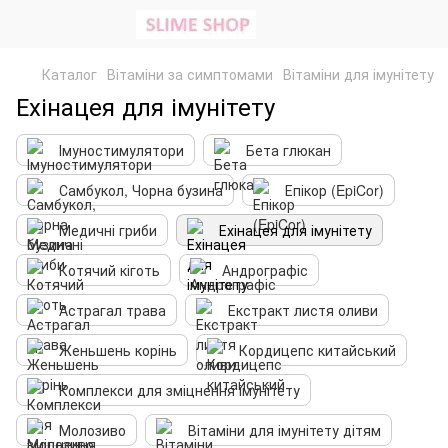
Каталог
Вітаміни за симптомами
Вітаміни для імунітету
Ехінацея для імунітету
Імуностимулятори
Бета глюкан
Самбукол, Чорна бузина
Епікор (EpiCor)
Медичні гриби
Ехінацея для імунітету
Котячий кіготь
Андрографіс
Астрагал трава
Екстракт листя оливи
Женьшень корінь
Кордицепс китайський
Комплекси для зміцнення імунітету
Молозиво
Вітаміни для імунітету дітям