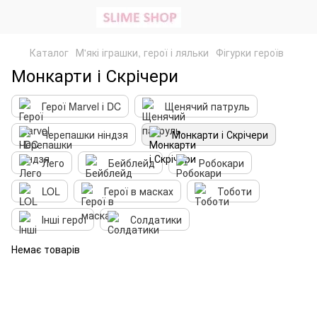
Каталог
М'які іграшки, герої і ляльки
Фігурки героїв
Монкарти і Скрічери
Герої Marvel і DC
Щенячий патруль
Черепашки ніндзя
Монкарти і Скрічери
Лего
Бейблейд
Робокари
LOL
Герої в масках
Тоботи
Інші герої
Солдатики
Немає товарів