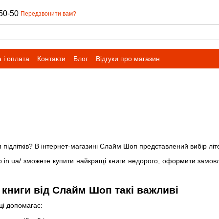
50-50
Передзвонити вам?
 і оплата
Контакти
Блог
Відгуки про магазин
я підлітків? В інтернет-магазині Слайм Шоп представлений вибір літ
hop.in.ua/ зможете купити найкращі книги недорого, оформити замов
 книги від Слайм Шоп такі важливі
ці допомагає: