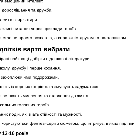
а емоційний інтелект.
и дорослішання та дружби.
 життєві орієнтири.
важливі питання через приклади героїв.
а стає не просто розвагою, а справжнім другом та наставником.
ідлітків варто вибрати
рані найкращі добірки підліткової літератури:
колу, дружбу і перше кохання.
 із захоплюючими подорожами.
люють із перших сторінок та змушують задуматися.
що змінюють мислення та ставлення до життя.
 сильних головних героїв.
их подій, які вчать стійкості та мужності.
ористуються фентезі-серії з сюжетом, що інтригує, в яких підлітк
 13-16 років