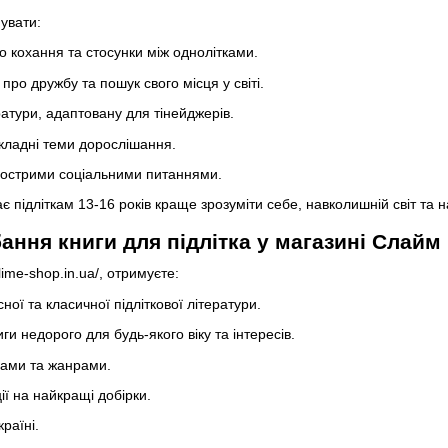
увати:
о кохання та стосунки між однолітками.
про дружбу та пошук свого місця у світі.
ратури, адаптовану для тінейджерів.
кладні теми дорослішання.
з гострими соціальними питаннями.
є підліткам 13-16 років краще зрозуміти себе, навколишній світ та
ання книги для підлітка у магазині Слай
lime-shop.in.ua/, отримуєте:
ної та класичної підліткової літератури.
ги недорого для будь-якого віку та інтересів.
мами та жанрами.
ції на найкращі добірки.
раїні.