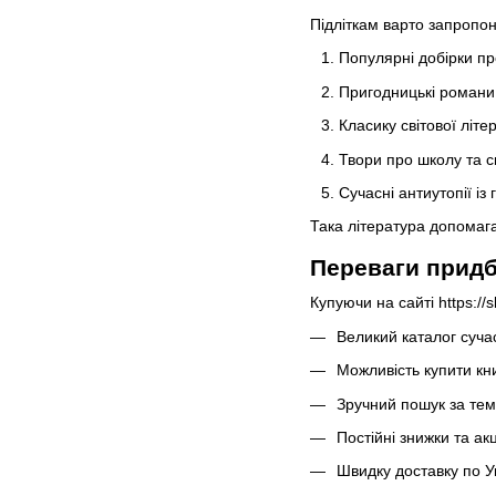
Підліткам варто запропон
Популярні добірки пр
Пригодницькі романи 
Класику світової літе
Твори про школу та с
Сучасні антиутопії і
Така література допомага
Переваги придб
Купуючи на сайті https://s
Великий каталог сучас
Можливість купити кни
Зручний пошук за те
Постійні знижки та ак
Швидку доставку по Ук