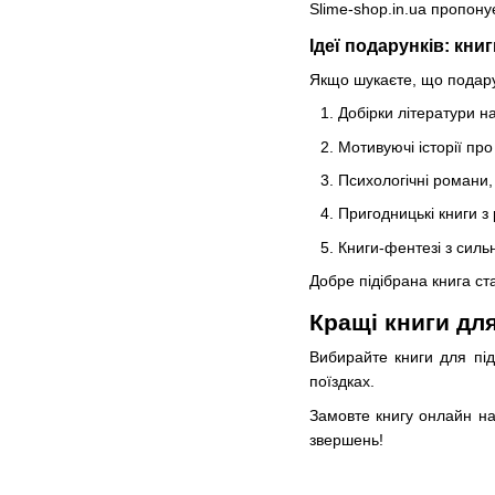
Slime-shop.in.ua пропонує
Ідеї ​​подарунків: кни
Якщо шукаєте, що подарува
Добірки літератури на
Мотивуючі історії пр
Психологічні романи,
Пригодницькі книги 
Книги-фентезі з силь
Добре підібрана книга с
Кращі книги для
Вибирайте книги для підл
поїздках.
Замовте книгу онлайн на 
звершень!