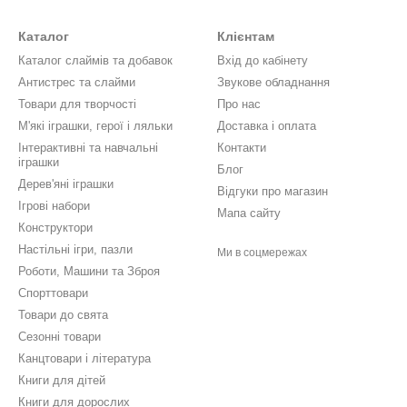
Каталог
Клієнтам
Каталог слаймів та добавок
Вхід до кабінету
Антистрес та слайми
Звукове обладнання
Товари для творчості
Про нас
М'які іграшки, герої і ляльки
Доставка і оплата
Інтерактивні та навчальні
Контакти
іграшки
Блог
Дерев'яні іграшки
Відгуки про магазин
Ігрові набори
Мапа сайту
Конструктори
Настільні ігри, пазли
Ми в соцмережах
Роботи, Машини та Зброя
Спорттовари
Товари до свята
Сезонні товари
Канцтовари і література
Книги для дітей
Книги для дорослих