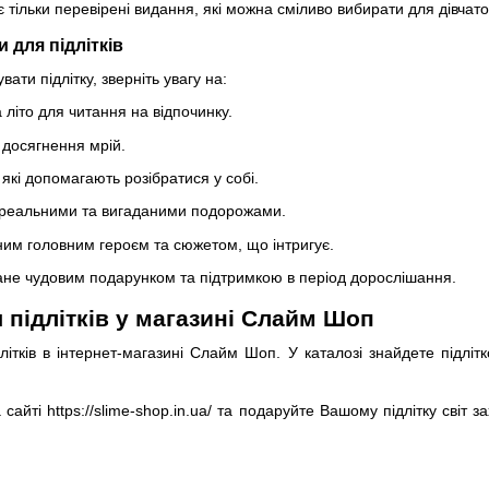
 тільки перевірені видання, які можна сміливо вибирати для дівчаток,
ги для підлітків
ти підлітку, зверніть увагу на:
 літо для читання на відпочинку.
о досягнення мрій.
 які допомагають розібратися у собі.
з реальними та вигаданими подорожами.
ним головним героєм та сюжетом, що інтригує.
тане чудовим подарунком та підтримкою в період дорослішання.
 підлітків у магазині Слайм Шоп
ітків в інтернет-магазині Слайм Шоп. У каталозі знайдете підлітк
сайті https://slime-shop.in.ua/ та подаруйте Вашому підлітку світ