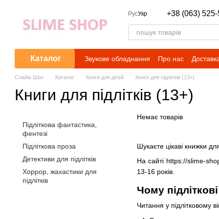
Перейти до основного контенту
+38 (063) 525-
Рус
Укр
Каталог
Звукове обладнання
Про нас
Доставка
Слайм Шоп
Каталог
Книги для дітей
Книги для підлітків (13+)
Книги для підлітків (13+)
Немає товарів
Підліткова фантастика,
фентезі
Підліткова проза
Шукаєте цікаві книжки дл
Детективи для підлітків
На сайті https://slime-s
Хоррор, жахастики для
13-16 років.
підлітків
Чому підліткові
Читання у підлітковому ві