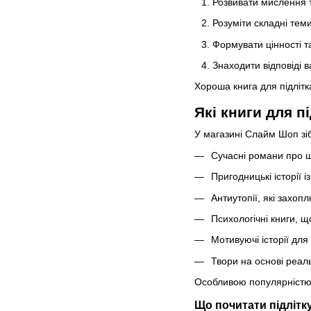
Розвивати мислення т
Розуміти складні тем
Формувати цінності та
Знаходити відповіді 
Хороша книга для підлітк
Які книги для п
У магазині Слайм Шоп зіб
Сучасні романи про ш
Пригодницькі історії
Антиутопії, які захоп
Психологічні книги, 
Мотивуючі історії для
Твори на основі реальн
Особливою популярністю к
Що почитати підлітку