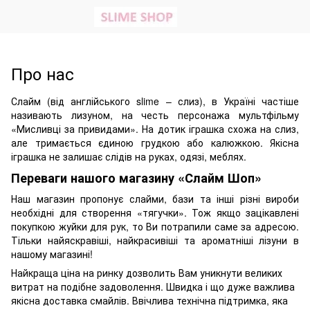
Про нас
Слайм (від англійського slime – слиз), в Україні частіше
називають лизуном, на честь персонажа мультфільму
«Мисливці за привидами». На дотик іграшка схожа на слиз,
але тримається єдиною грудкою або калюжкою. Якісна
іграшка не залишає слідів на руках, одязі, меблях.
Переваги нашого магазину «Слайм Шоп»
Наш магазин пропонує слайми, бази та інші різні вироби
необхідні для створення «тягучки». Тож якщо зацікавлені
покупкою жуйки для рук, то Ви потрапили саме за адресою.
Тільки найяскравіші, найкрасивіші та ароматніші лізуни в
нашому магазині!
Найкраща ціна на ринку дозволить Вам уникнути великих
витрат на подібне задоволення. Швидка і що дуже важлива
якісна доставка смайлів. Ввічлива технічна підтримка, яка