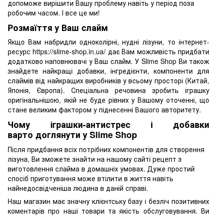
допоможе вирішити Вашу проблему навіть у період поза
робочим часом. І все це ми!
Розмаїття у Ваш слайм
Якщо Вам набридли одноколірні, нудні лізуни, то інтернет-
ресурс https://slime-shop.in.ua/ дає Вам можливість придбати
додатково наповнювачі у Ваш слайм. У Slime Shop Ви також
знайдете найкращі добавки, інгредієнти, компоненти для
слаймів від найкращих виробників у всьому просторі (Китай,
Японія, Європа). Спеціальна речовина зробить іграшку
оригінальнішою, якій не буде рівних у Вашому оточенні, що
стане великим фактором у піднесенні Вашого авторитету.
Чому іграшки-антистрес і добавки
варто доглянути у Slime Shop
Після придбання всіх потрібних компонентів для створення
лізуна, Ви зможете знайти на нашому сайті рецепт з
виготовлення слайма в домашніх умовах. Дуже простий
спосіб приготування може втілити в життя навіть
найнедосвідченіша людина в даній справі.
Наш магазин має значну клієнтську базу і безліч позитивних
коментарів про наші товари та якість обслуговування. Ви