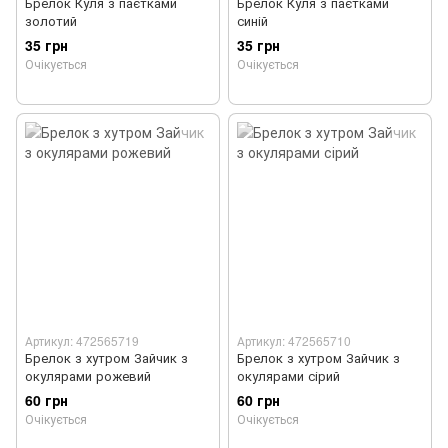
Брелок Куля з паєтками
Брелок Куля з паєтками
золотий
синій
35 грн
35 грн
Очікується
Очікується
Артикул: 472565719
Артикул: 472565710
Брелок з хутром Зайчик з
Брелок з хутром Зайчик з
окулярами рожевий
окулярами сірий
60 грн
60 грн
Очікується
Очікується