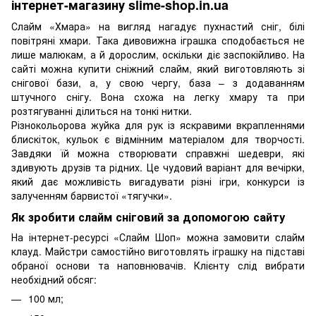
інтернет-магазину slime-shop.in.ua
Слайм «Хмара» на вигляд нагадує пухнастий сніг, білі
повітряні хмари. Така дивовижна іграшка сподобається не
лише малюкам, а й дорослим, оскільки діє заспокійливо. На
сайті можна купити сніжний слайм, який виготовляють зі
снігової бази, а, у свою чергу, база – з додаванням
штучного снігу. Вона схожа на легку хмару та при
розтягуванні ділиться на тонкі нитки.
Різнокольорова жуйка для рук із яскравими вкрапленнями
блискіток, кульок є відмінним матеріалом для творчості.
Завдяки їй можна створювати справжні шедеври, які
здивують друзів та рідних. Це чудовий варіант для вечірки,
який дає можливість вигадувати різні ігри, конкурси із
залученням барвистої «тягучки».
Як зробити слайм сніговий за допомогою сайту
На інтернет-ресурсі «Слайм Шоп» можна замовити слайм
клауд. Майстри самостійно виготовлять іграшку на підставі
обраної основи та наповнювачів. Клієнту слід вибрати
необхідний обсяг:
100 мл;