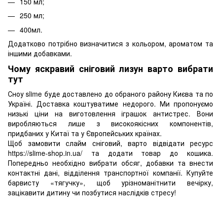
150 мл;
250 мл;
400мл.
Додатково потрібно визначитися з кольором, ароматом та
іншими добавками.
Чому яскравий сніговий лизун варто вибрати
тут
Сноу slime буде доставлено до обраного району Києва та по
Україні. Доставка коштуватиме недорого. Ми пропонуємо
низькі ціни на виготовлення іграшок антистрес. Вони
виробляються лише з високоякісних компонентів,
придбаних у Китаї та у Європейських країнах.
Щоб замовити слайм сніговий, варто відвідати ресурс
https://slime-shop.in.ua/ та додати товар до кошика.
Попередньо необхідно вибрати обсяг, добавки та внести
контактні дані, відділення транспортної компанії. Купуйте
барвисту «тягучку», щоб урізноманітнити вечірку,
зацікавити дитину чи позбутися наслідків стресу!