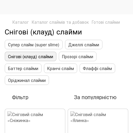
Каталог
Каталог слаймів та добавок
Готові слайми
Снігові (клауд) слайми
Супер слайм (super slime)
Джеллі слайми
Снігові (клауд) слайми
Прозорі слайми
Баттер слайми
Кранчі слайм
Флаффі слайм
Оріджинал слайми
Фільтр
За популярністю