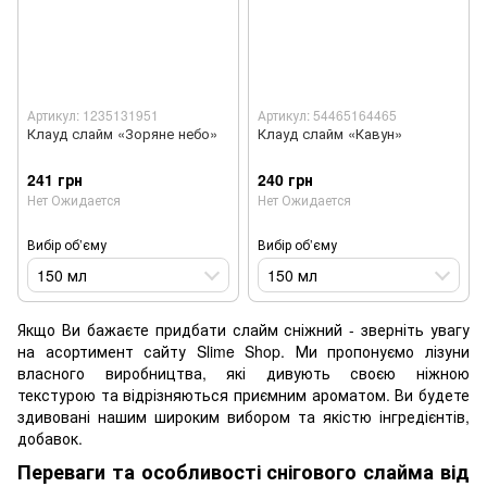
Артикул: 1235131951
Артикул: 54465164465
Клауд слайм «Зоряне небо»
Клауд слайм «Кавун»
241 грн
240 грн
Нет Ожидается
Нет Ожидается
Вибір об’єму
Вибір об’єму
150 мл
150 мл
Якщо Ви бажаєте придбати слайм сніжний - зверніть увагу
на асортимент сайту Slime Shop. Ми пропонуємо лізуни
власного виробництва, які дивують своєю ніжною
текстурою та відрізняються приємним ароматом. Ви будете
здивовані нашим широким вибором та якістю інгредієнтів,
добавок.
Переваги та особливості снігового слайма від