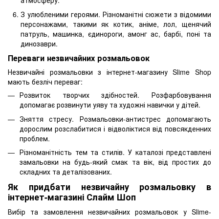
атмосферу.
З улюбленими героями. Різноманітні сюжети з відомими
персонажами, такими як котик, аніме, лол, щенячий
патруль, машинка, єдинороги, амонг ас, барбі, поні та
динозаври.
Переваги незвичайних розмальовок
Незвичайні розмальовки з інтернет-магазину Slime Shop
мають безліч переваг:
Розвиток творчих здібностей. Розфарбовування
допомагає розвинути уяву та художні навички у дітей.
Зняття стресу. Розмальовки-антистрес допомагають
дорослим розслабитися і відволіктися від повсякденних
проблем.
Різноманітність тем та стилів. У каталозі представлені
замальовки на будь-який смак та вік, від простих до
складних та деталізованих.
Як придбати незвичайну розмальовку в
інтернет-магазині Слайм Шоп
Вибір та замовлення незвичайних розмальовок у Slime-