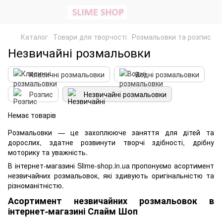
Каталог
Товари для творчості
Розмальовки та розпис
Незвичайні розмальовки
Класичні розмальовки
Водні розмальовки
Розпис
Незвичайні розмальовки
Немає товарів
Розмальовки — це захоплююче заняття для дітей та
дорослих, здатне розвинути творчі здібності, дрібну
моторику та уважність.
В інтернет-магазині Slime-shop.in.ua пропонуємо асортимент
незвичайних розмальовок, які здивують оригінальністю та
різноманітністю.
Асортимент незвичайних розмальовок в
інтернет-магазині Слайм Шоп