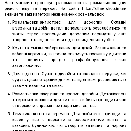
Наш магазин пропонує різноманітність розмальовок для
різного віку та переваг. На сайті https://slime-shop.in.ua/
знайдете такі категорії незвичайних розмальовок:
Розмальовки-антистрес для дорослих. Складні
візерунки та дрібні деталі допомагають розслабитися та
зняти стрес, пропонуючи дорослим поринути у світ
творчості та відволіктися від повсякденних турбот.
Круті та смішні забарвлення для дітей. Розважальні та
забавні картинки, які точно викличуть посмішку у дитини
та зроблять процес розфарбовування більш
захоплюючим.
Для підлітків. Сучасні дизайни та складні візерунки, які
будуть цікаві старшим дітям та підліткам, розвивають їх
художні навички та смак.
Розмальовки-візерунки та красиві дизайни. Деталізовані
та красиві малюнки для тих, хто любить проводити час
створюючи справжні витвори мистецтва.
Тематика квітів та теремків. Для любителів природи та
казок у нас є варіанти із зображеннями квітів та
казкових будиночків, які створять затишну та чарівну