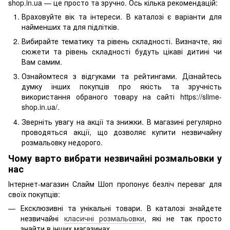
shop.in.ua — це просто та зручно. Ось кілька рекомендацій:
Враховуйте вік та інтереси. В каталозі є варіанти для
найменших та для підлітків.
Вибирайте тематику та рівень складності. Визначте, які
сюжети та рівень складності будуть цікаві дитині чи
Вам самим.
Ознайомтеся з відгуками та рейтингами. Дізнайтесь
думку інших покупців про якість та зручність
використання обраного товару на сайті https://slime-
shop.in.ua/.
Зверніть увагу на акції та знижки. В магазині регулярно
проводяться акції, що дозволяє купити незвичайну
розмальовку недорого.
Чому варто вибрати незвичайні розмальовки у
нас
Інтернет-магазин Слайм Шоп пропонує безліч переваг для
своїх покупців:
Ексклюзивні та унікальні товари. В каталозі знайдете
незвичайні
класичні розмальовки
, які не так просто
знайти в інших магазинах.