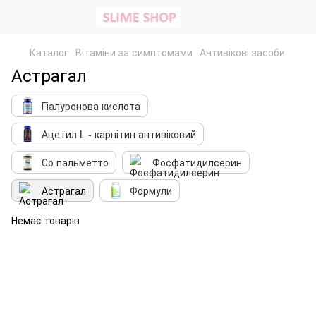
Каталог
Вітаміни за симптомами
Антивікові засоби
Астрагал
Гіалуронова кислота
Ацетил L - карнітин антивіковий
Со пальметто
Фосфатидилсерин
Астрагал
Формули
Немає товарів