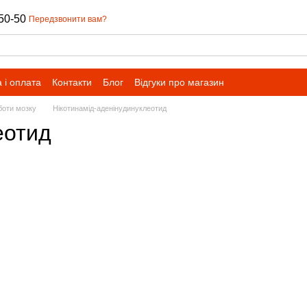
50-50
Передзвонити вам?
 і оплата
Контакти
Блог
Відгуки про магазин
оботи мозку
Нікотинамід-аденінудинуклеотид
еотид