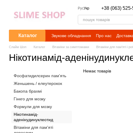
Перейти до основного контенту
+38 (063) 525-
Рус
Укр
Каталог
Звукове обладнання
Про нас
Доставка
Слайм Шоп
Каталог
Вітаміни за симптомами
Вітаміни для пам'яті і р
Нікотинамід-аденінудинукл
Немає товарів
Фосфатидилсерин пам'ять
Женьшень / елеутерокок
Бакопа брахмі
Гінкго для мозку
Формули для мозку
Нікотинамід-
аденінудинуклеотид
Вітаміни для пам'яті
дорослим