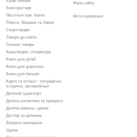
Ігрові набори
Мапа сайту
Конструктори
Настільні ігри, пазли
Ми в соцмережах
Роботи, Машини та Зброя
Спорттовари
Товари до свята
Сезонні товари
Канцтовари і література
Книги для дітей
Книги для дорослих
Книги для батьків
Карти та атласи - географічні,
історичні, автомобільні
Дитячий транспорт
Дитяча косметика та прикраси
Дитяча кімната і декор
Догляд за дитиною
Витратні матеріали
Уцінка