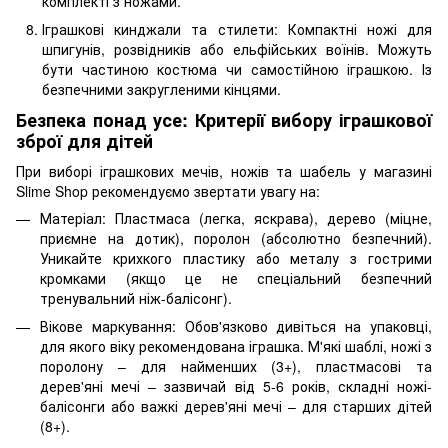
комплекті з ножами.
Іграшкові кинджали та стилети: Компактні ножі для
шпигунів, розвідників або ельфійських воїнів. Можуть
бути частиною костюма чи самостійною іграшкою. Із
безпечними закругленими кінцями.
Безпека понад усе: Критерії вибору іграшкової
зброї для дітей
При виборі іграшкових мечів, ножів та шабель у магазині
Slime Shop рекомендуємо звертати увагу на:
Матеріал: Пластмаса (легка, яскрава), дерево (міцне,
приємне на дотик), поролон (абсолютно безпечний).
Уникайте крихкого пластику або металу з гострими
кромками (якщо це не спеціальний безпечний
тренувальний ніж-балісонг).
Вікове маркування: Обов'язково дивіться на упаковці,
для якого віку рекомендована іграшка. М'які шаблі, ножі з
поролону – для найменших (3+), пластмасові та
дерев'яні мечі – зазвичай від 5-6 років, складні ножі-
балісонги або важкі дерев'яні мечі – для старших дітей
(8+).