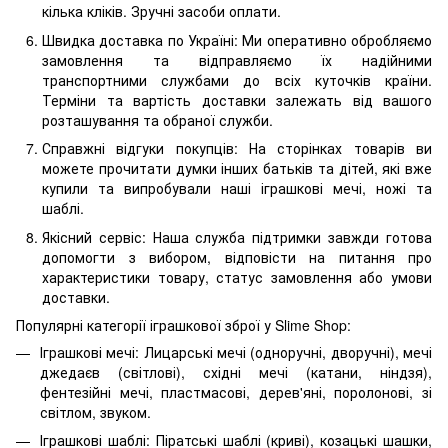
кілька кліків. Зручні засоби оплати.
Швидка доставка по Україні: Ми оперативно обробляємо
замовлення та відправляємо їх надійними
транспортними службами до всіх куточків країни.
Терміни та вартість доставки залежать від вашого
розташування та обраної служби.
Справжні відгуки покупців: На сторінках товарів ви
можете прочитати думки інших батьків та дітей, які вже
купили та випробували наші іграшкові мечі, ножі та
шаблі.
Якісний сервіс: Наша служба підтримки завжди готова
допомогти з вибором, відповісти на питання про
характеристики товару, статус замовлення або умови
доставки.
Популярні категорії іграшкової зброї у Slime Shop:
Іграшкові мечі: Лицарські мечі (одноручні, дворучні), мечі
джедаєв (світлові), східні мечі (катани, ніндзя),
фентезійні мечі, пластмасові, дерев'яні, поролонові, зі
світлом, звуком.
Іграшкові шаблі: Піратські шаблі (криві), козацькі шашки,