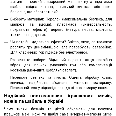
дитині - прямий лицарський меч, вигнута піратська
шабля, східна катана, стильний кинжал або нож-
балісонг, що обертається?
Виберіть матеріал: Поролон (максимальна безпека, для
малюків та вдома), пластмаса (універсальність,
яскравість, ефекти), дерево (натуральність, міцність,
тактильні відчуття).
Чи потрібні додаткові ефекти? Світло, звук, світло+звук
роблять гру динамічнішою, але потребують батарейок.
Для класичних ігор підійде без електроніки.
Розгляньте набори: Відмінний варіант, якщо потрібна
зброя для кількох учасників гри або комплектації
костюма (меч+щит, шабля+пістолет).
Перевірте безпеку та якість: Оцініть обробку країв,
кінчика, надійність з'єднань, міцність матеріалу.
Переконайтеся у відповідності до вікового маркування.
Надійний постачальник іграшкових мечів,
ножів та шабель в Україні
Чому тисячі батьків та дітей обирають для покупки
іграшкові мечі, ножі та шаблі саме інтернет-магазин Slime