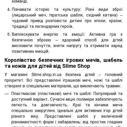
команді.
Пізнавати історію та культуру: Різні види зброї
(лицарський меч, піратська шабля, східний катана) –
чудовий привід розповісти дитині про епохи, країни,
традиції та легендарних героїв.
Виплескувати енергію та емоції: Активна гра з
безпечною зброєю – здоровий спосіб для дітей
висловити почуття, зняти напругу та отримати заряд
позитивних емоцій.
Королівство безпечних ігрових мечів, шабель
та ножів для дітей від Slime Shop
У магазині Slime-shop.in.ua безпека дітей – головний
пріоритет. Всі представлені іграшкові мечі, ножі та шаблі
створені зі спеціальних матеріалів, що виключають травми:
Пластмасові (пластикові) мечі та шаблі: Популярний та
доступний варіант. Сучасні міцні полімери забезпечують
легкість та довговічність. Краї та кінчики меча
спеціально закруглені. Ідеальні для активних ігор дітей
різного віку. Представлені шаблі у величезній
різноманітності форм і забарвлень: від простих гладких