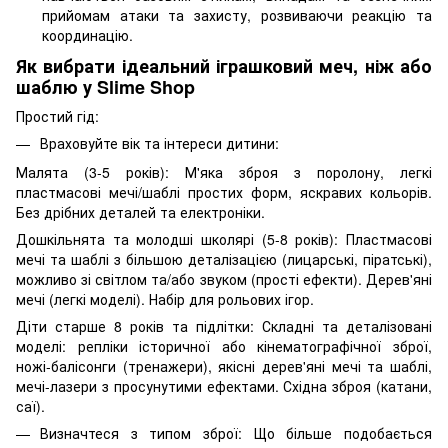
прийомам атаки та захисту, розвиваючи реакцію та
координацію.
Як вибрати ідеальний іграшковий меч, ніж або
шаблю у Slime Shop
Простий гід:
Враховуйте вік та інтереси дитини:
Малята (3-5 років): М'яка зброя з поролону, легкі
пластмасові мечі/шаблі простих форм, яскравих кольорів.
Без дрібних деталей та електроніки.
Дошкільнята та молодші школярі (5-8 років): Пластмасові
мечі та шаблі з більшою деталізацією (лицарські, піратські),
можливо зі світлом та/або звуком (прості ефекти). Дерев'яні
мечі (легкі моделі). Набір для рольових ігор.
Діти старше 8 років та підлітки: Складні та деталізовані
моделі: репліки історичної або кінематографічної зброї,
ножі-балісонги (тренажери), якісні дерев'яні мечі та шаблі,
мечі-лазери з просунутими ефектами. Східна зброя (катани,
саї).
Визначтеся з типом зброї: Що більше подобається