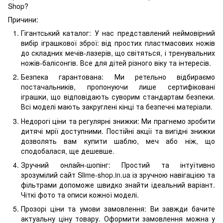
Shop?
Причини:
Гігантський каталог: У нас представлений неймовірний
вибір іграшкової зброї: від простих пластмасових ножів
до складних мечів-лазерів, що світяться, і тренувальних
ножів-балісонгів. Все для дітей різного віку та інтересів.
Безпека гарантована: Ми ретельно відбираємо
постачальників, пропонуючи лише сертифіковані
іграшки, що відповідають суворим стандартам безпеки.
Всі моделі мають закруглені кінці та безпечні матеріали.
Недорогі ціни та регулярні знижки: Ми прагнемо зробити
дитячі мрії доступними. Постійні акції та вигідні знижки
дозволять вам купити шаблю, меч або ніж, що
сподобалася, ще дешевше.
Зручний онлайн-шопінг: Простий та інтуїтивно
зрозумілий сайт Slime-shop.in.ua із зручною навігацією та
фільтрами допоможе швидко знайти ідеальний варіант.
Чіткі фото та описи кожної моделі.
Прозорі ціни та умови замовлення: Ви завжди бачите
актуальну ціну товару. Оформити замовлення можна у