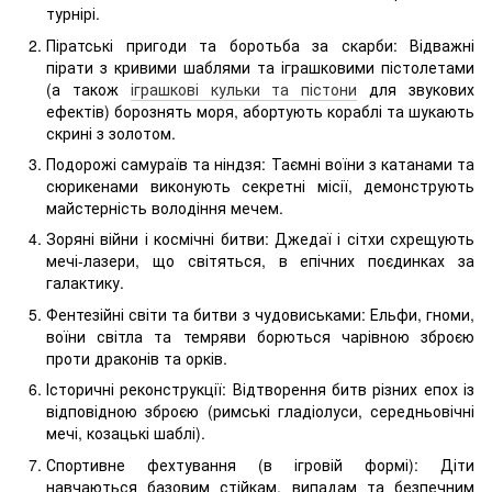
турнірі.
Піратські пригоди та боротьба за скарби: Відважні
пірати з кривими шаблями та іграшковими пістолетами
(а також
іграшкові кульки та пістони
для звукових
ефектів) борознять моря, абортують кораблі та шукають
скрині з золотом.
Подорожі самураїв та ніндзя: Таємні воїни з катанами та
сюрикенами виконують секретні місії, демонструють
майстерність володіння мечем.
Зоряні війни і космічні битви: Джедаї і сітхи схрещують
мечі-лазери, що світяться, в епічних поєдинках за
галактику.
Фентезійні світи та битви з чудовиськами: Ельфи, гноми,
воїни світла та темряви борються чарівною зброєю
проти драконів та орків.
Історичні реконструкції: Відтворення битв різних епох із
відповідною зброєю (римські гладіолуси, середньовічні
мечі, козацькі шаблі).
Спортивне фехтування (в ігровій формі): Діти
навчаються базовим стійкам, випадам та безпечним