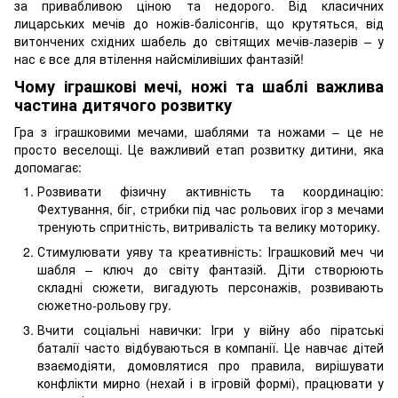
за привабливою ціною та недорого. Від класичних
лицарських мечів до ножів-балісонгів, що крутяться, від
витончених східних шабель до світящих мечів-лазерів – у
нас є все для втілення найсміливіших фантазій!
Чому іграшкові мечі, ножі та шаблі важлива
частина дитячого розвитку
Гра з іграшковими мечами, шаблями та ножами – це не
просто веселощі. Це важливий етап розвитку дитини, яка
допомагає:
Розвивати фізичну активність та координацію:
Фехтування, біг, стрибки під час рольових ігор з мечами
тренують спритність, витривалість та велику моторику.
Стимулювати уяву та креативність: Іграшковий меч чи
шабля – ключ до світу фантазій. Діти створюють
складні сюжети, вигадують персонажів, розвивають
сюжетно-рольову гру.
Вчити соціальні навички: Ігри у війну або піратські
баталії часто відбуваються в компанії. Це навчає дітей
взаємодіяти, домовлятися про правила, вирішувати
конфлікти мирно (нехай і в ігровій формі), працювати у