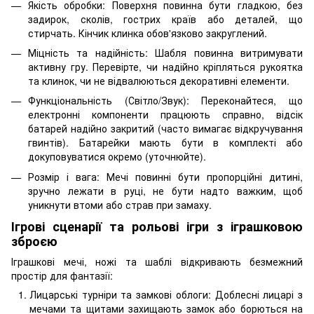
Якість обробки: Поверхня повинна бути гладкою, без
задирок, сколів, гострих країв або деталей, що
стирчать. Кінчик клинка обов'язково закруглений.
Міцність та надійність: Шабля повинна витримувати
активну гру. Перевірте, чи надійно кріпляться рукоятка
та клинок, чи не відвалюються декоративні елементи.
Функціональність (Світло/Звук): Переконайтеся, що
електронні компоненти працюють справно, відсік
батарей надійно закритий (часто вимагає відкручування
гвинтів). Батарейки мають бути в комплекті або
докуповуватися окремо (уточнюйте).
Розмір і вага: Мечі повинні бути пропорційні дитині,
зручно лежати в руці, не бути надто важким, щоб
уникнути втоми або страв при замаху.
Ігрові сценарії та рольові ігри з іграшковою
зброєю
Іграшкові мечі, ножі та шаблі відкривають безмежний
простір для фантазії:
Лицарські турніри та замкові облоги: Доблесні лицарі з
мечами та щитами захищають замок або борються на