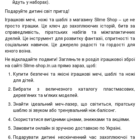
йдуть у наборах).
Подаруйте дитині світ пригод!
Іграшкові мечі, ножі та шаблі з магазину Slime Shop – це не
просто іграшки. Це ключ до захоплюючих історій, битв за
справедливість, піратських набігів та міжгалактичних
дуелей. Це інструмент для розвитку фантазії, спритності та
соціальних навичок. Це джерело радості та гордості для
юного воїна.
Не відкладайте подвиги! Загляньте в розділ іграшкової зброї
на сайті Slime-shop.in.ua прямо зараз, щоб:
Купити безпечні та якісні іграшкові мечі, шаблі та ножі
для дітей.
Вибрати з величезного каталогу пластмасових,
дерев'яних та м'яких моделей.
Знайти ідеальний меч-лазер, що світиться, піратську
шаблю зі звуком або тренувальний ніж-балісонг.
Скористатися вигідними цінами, знижками та акціями.
Замовити онлайн зі зручною доставкою по Україні.
Подарувати дитині нескінченний час захоплюючої та