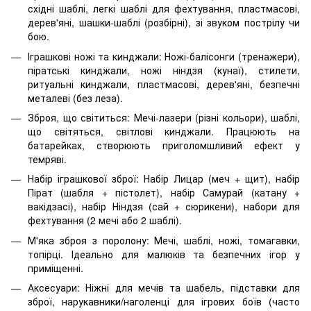
східні шаблі, легкі шаблі для фехтування, пластмасові,
дерев'яні, шашки-шаблі (розбірні), зі звуком пострілу чи
бою.
Іграшкові ножі та кинджали: Ножі-балісонги (тренажери),
піратські кинджали, ножі ніндзя (кунаї), стилети,
ритуальні кинджали, пластмасові, дерев'яні, безпечні
металеві (без леза).
Зброя, що світиться: Мечі-лазери (різні кольори), шаблі,
що світяться, світлові кинджали. Працюють на
батарейках, створюють приголомшливий ефект у
темряві.
Набір іграшкової зброї: Набір Лицар (меч + щит), набір
Пірат (шабля + пістолет), набір Самурай (катану +
вакідзасі), набір Ніндзя (сай + сюрикени), набори для
фехтування (2 мечі або 2 шаблі).
М'яка зброя з поролону: Мечі, шаблі, ножі, томагавки,
топірці. Ідеально для малюків та безпечних ігор у
приміщенні.
Аксесуари: Ніжні для мечів та шабель, підставки для
зброї, нарукавники/наголенці для ігрових боїв (часто