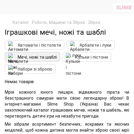
Каталог
Роботи, Машини та Зброя
Зброя
Іграшкові мечі, ножі та шаблі
Автомати і пістолети
Арбалети і луки
Мечі, ножі та шаблі
Кульки і пістони
Набори зі зброєю
Немає товарів
Мрія кожного юного лицаря, відважного пірата чи
безстрашного самурая мати свою легендарну зброю! В
інтернет-магазині Slime Shop (Україна) Вас чекає
захоплюючий каталог іграшкових мечів, ножів та шабель, які
перетворять дитячі ігри на незабутні пригоди.
Ми зібрали асортимент безпечних, яскравих та якісних
моделей, щоб кожна дитина могла знайти зброю своєї мрії