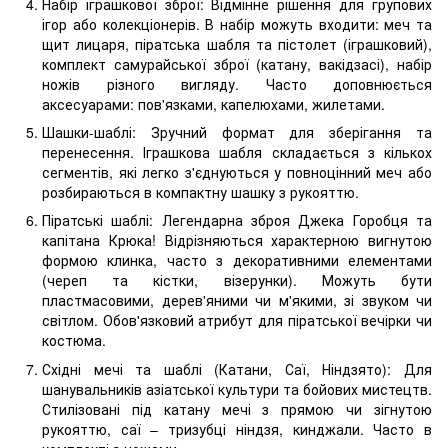
Набір іграшкової зброї: Відмінне рішення для групових
ігор або колекціонерів. В набір можуть входити: меч та
щит лицаря, піратська шабля та пістолет (іграшковий),
комплект самурайської зброї (катану, вакідзасі), набір
ножів різного вигляду. Часто доповнюється
аксесуарами: пов'язками, капелюхами, жилетами.
Шашки-шаблі: Зручний формат для зберігання та
перенесення. Іграшкова шабля складається з кількох
сегментів, які легко з'єднуються у повноцінний меч або
розбираються в компактну шашку з рукояттю.
Піратські шаблі: Легендарна зброя Джека Горобця та
капітана Крюка! Відрізняються характерною вигнутою
формою клинка, часто з декоративними елементами
(череп та кістки, візерунки). Можуть бути
пластмасовими, дерев'яними чи м'якими, зі звуком чи
світлом. Обов'язковий атрибут для піратської вечірки чи
костюма.
Східні мечі та шаблі (Катани, Саї, Ніндзято): Для
шанувальників азіатської культури та бойових мистецтв.
Стилізовані під катану мечі з прямою чи зігнутою
рукояттю, саї – тризубці ніндзя, кинджали. Часто в