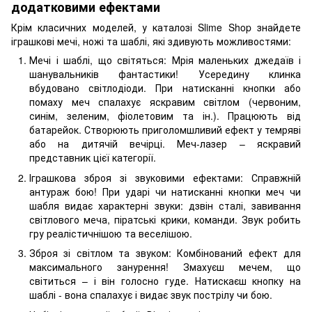
додатковими ефектами
Крім класичних моделей, у каталозі Slime Shop знайдете
іграшкові мечі, ножі та шаблі, які здивують можливостями:
Мечі і шаблі, що світяться: Мрія маленьких джедаїв і
шанувальників фантастики! Усередину клинка
вбудовано світлодіоди. При натисканні кнопки або
помаху меч спалахує яскравим світлом (червоним,
синім, зеленим, фіолетовим та ін.). Працюють від
батарейок. Створюють приголомшливий ефект у темряві
або на дитячій вечірці. Меч-лазер – яскравий
представник цієї категорії.
Іграшкова зброя зі звуковими ефектами: Справжній
антураж бою! При ударі чи натисканні кнопки меч чи
шабля видає характерні звуки: дзвін сталі, завивання
світлового меча, піратські крики, команди. Звук робить
гру реалістичнішою та веселішою.
Зброя зі світлом та звуком: Комбінований ефект для
максимального занурення! Змахуєш мечем, що
світиться – і він голосно гуде. Натискаєш кнопку на
шаблі - вона спалахує і видає звук пострілу чи бою.