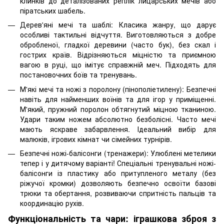
клинків до деталізованих реплік лицарських мечів або
піратських шабель.
Дерев'яні мечі та шаблі: Класика жанру, що дарує
особливі тактильні відчуття. Виготовляються з добре
обробленої, гладкої деревини (часто бук), без скал і
гострих країв. Відрізняються міцністю та приємною
вагою в руці, що імітує справжній меч. Підходять для
постановочних боїв та тренувань.
М'які мечі та ножі з поролону (пінополіетилену): Безпечні
навіть для найменших воїнів та для ігор у приміщенні.
М'який, пружний поролон обтягнутий міцною тканиною.
Удари таким ножем абсолютно безболісні. Часто мечі
мають яскраве забарвлення. Ідеальний вибір для
малюків, ігрових кімнат чи сімейних турнірів.
Безпечні ножі-балісонги (тренажери): Улюблені метелики
тепер і у дитячому варіанті! Спеціальні тренувальні ножі-
балісонги із пластику або притупленого металу (без
ріжучої кромки) дозволяють безпечно освоїти базові
трюки та обертання, розвиваючи спритність пальців та
координацію рухів.
Функціональність та чари: іграшкова зброя з