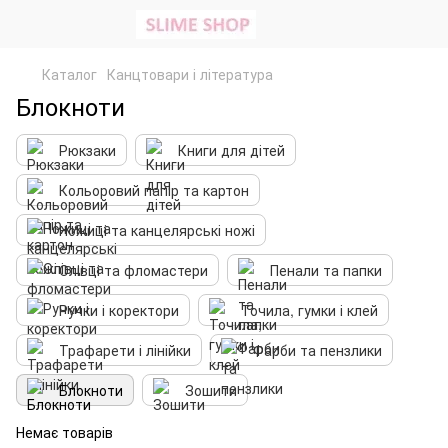
Каталог
Канцтовари і література
Блокноти
Рюкзаки
Книги для дітей
Кольоровий папір та картон
Ножиці та канцелярські ножі
Олівці та фломастери
Пенали та папки
Ручки і коректори
Точила, гумки і клей
Трафарети і лінійки
Фарби та пензлики
Блокноти
Зошити
Немає товарів