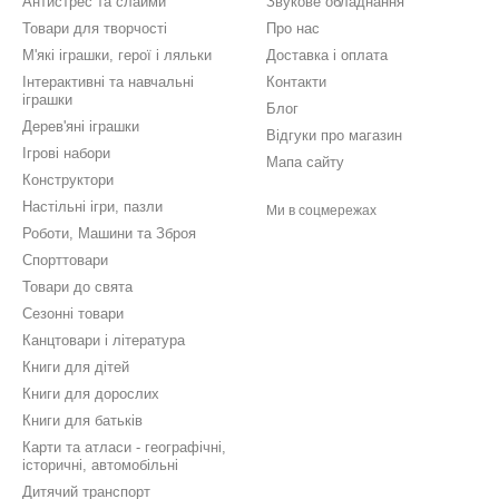
Антистрес та слайми
Звукове обладнання
Товари для творчості
Про нас
М'які іграшки, герої і ляльки
Доставка і оплата
Інтерактивні та навчальні
Контакти
іграшки
Блог
Дерев'яні іграшки
Відгуки про магазин
Ігрові набори
Мапа сайту
Конструктори
Настільні ігри, пазли
Ми в соцмережах
Роботи, Машини та Зброя
Спорттовари
Товари до свята
Сезонні товари
Канцтовари і література
Книги для дітей
Книги для дорослих
Книги для батьків
Карти та атласи - географічні,
історичні, автомобільні
Дитячий транспорт