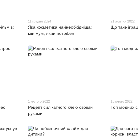
11 грудня 2024
21 жовтня 2022
ільмів:
Яка косметика найнеобхідніша:
Що таке ігра
мінімум, який потрібен
1 лютого 2022
1 лютого 2022
рес
Рецепт силікатного клею своїми
Топ модних с
руками