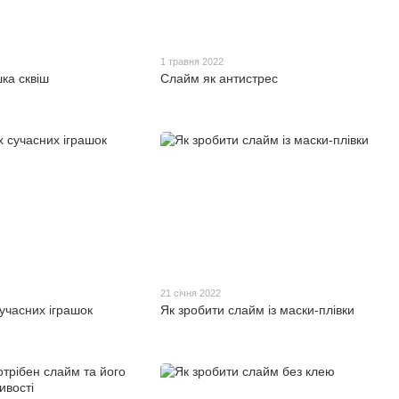
1 травня 2022
шка сквіш
Слайм як антистрес
21 січня 2022
учасних іграшок
Як зробити слайм із маски-плівки