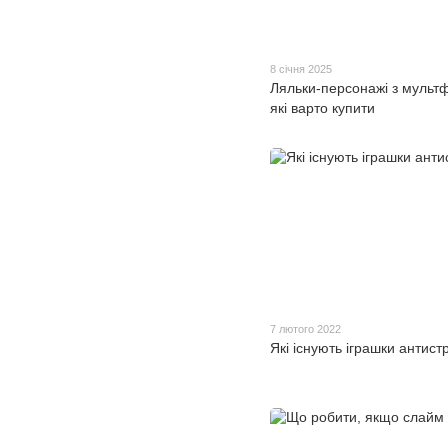
8 січня 2025
Ляльки-персонажі з мультф
які варто купити
7 лютого 2022
Які існують іграшки антист