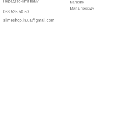
Передзвонити вам?
магазин
Мапа проїзду
063 525-50-50
slimeshop.in.ua@gmail.com