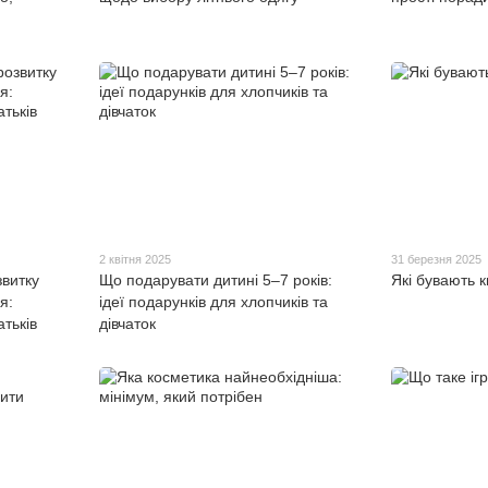
2 квітня 2025
31 березня 2025
звитку
Що подарувати дитині 5–7 років:
Які бувають к
я:
ідеї подарунків для хлопчиків та
тьків
дівчаток