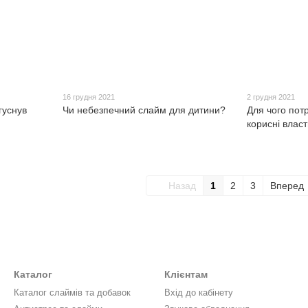
16 грудня 2021
2 грудня 2021
гуснув
Чи небезпечний слайм для дитини?
Для чого пот
корисні власт
Назад
1
2
3
Вперед
Каталог
Клієнтам
Каталог слаймів та добавок
Вхід до кабінету