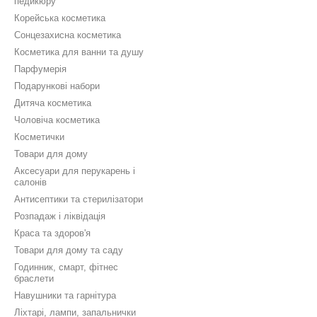
педикюру
Корейська косметика
Сонцезахисна косметика
Косметика для ванни та душу
Парфумерія
Подарункові набори
Дитяча косметика
Чоловіча косметика
Косметички
Товари для дому
Аксесуари для перукарень і
салонів
Антисептики та стерилізатори
Розпадаж і ліквідація
Краса та здоров'я
Товари для дому та саду
Годинник, смарт, фітнес
браслети
Навушники та гарнітура
Ліхтарі, лампи, запальнички