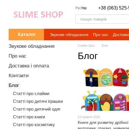
Перейти до основного контенту
+38 (063) 525-
Рус
Укр
Каталог
Звукове обладнання
Про нас
Доставка
Звукове обладнання
Слайм Шоп
Блог
Блог
Про нас
Доставка і оплата
Контакти
Блог
Статті про слайми
Статті про дитячі іграшки
Статті про дитячий одяг
Статті про книги
13 травня 2025
Книги для розвитку дрібної
Статті про косметику
моторики: граємо, навчаєм