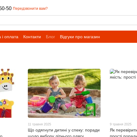
50-50
Передзвонити вам?
 і оплата
Контакти
Блог
Відгуки про магазин
11 травня 2025
9 травня 2025
Що одягнути дитині у спеку: поради
Як перевірити
о,
щодо вибору літнього одягу
прості порад