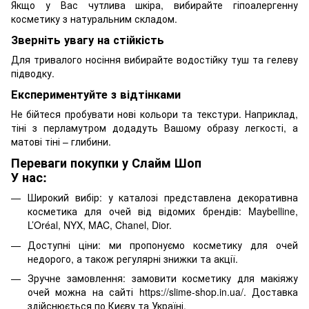
Якщо у Вас чутлива шкіра, вибирайте гіпоалергенну
косметику з натуральним складом.
Зверніть увагу на стійкість
Для тривалого носіння вибирайте водостійку туш та гелеву
підводку.
Експериментуйте з відтінками
Не бійтеся пробувати нові кольори та текстури. Наприклад,
тіні з перламутром додадуть Вашому образу легкості, а
матові тіні – глибини.
Переваги покупки у Слайм Шоп
У нас:
Широкий вибір: у каталозі представлена ​​декоративна
косметика для очей від відомих брендів: Maybelline,
L’Oréal, NYX, MAC, Chanel, Dior.
Доступні ціни: ми пропонуємо косметику для очей
недорого, а також регулярні знижки та акції.
Зручне замовлення: замовити косметику для макіяжу
очей можна на сайті https://slime-shop.in.ua/. Доставка
здійснюється по Києву та Україні.