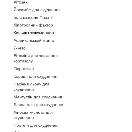
Хітозан
Йохимбе для схуднення
Біла квасоля Фаза 2
Ліпотропний фактор
Коньяк глюкоманнан
Африканський манго
7-кето
Вітаміни для зниження
кортизолу
Гідроксікат
Кориця для схуднення
Насіння льону для
схуднення
Мангустін для схуднення
Лляна олія для схуднення
Ліпоєва кислота для
схуднення
Протеїн для схуднення