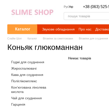
Перейти до основного контенту
+38 (063) 525-
Рус
Укр
Каталог
Звукове обладнання
Про нас
Доставка
Слайм Шоп
Каталог
Вітаміни за симптомами
Вітаміни для схуднення
Коньяк глюкоманнан
Немає товарів
Годжі для схуднення
Жироспалювачі
Кава для схуднення
Поліглікомплекс
Кон'югована лінолева
кислота
Чай для схуднення
Гарцинія