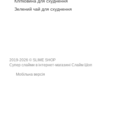
Клітковина для схуднення
Зелений чай для схуднення
2019-2026 © SLIME SHOP
Супер слайми в інтернет-магазині Слайм Шоп
Мобільна версія