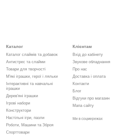
Каталог
Клієнтам
Каталог слаймів та добавок
Вхід до кабінету
Антистрес та слайми
Звукове обладнання
Товари для творчості
Про нас
М'які іграшки, герої і ляльки
Доставка і оплата
Інтерактивні та навчальні
Контакти
іграшки
Блог
Дерев'яні іграшки
Відгуки про магазин
Ігрові набори
Мапа сайту
Конструктори
Настільні ігри, пазли
Ми в соцмережах
Роботи, Машини та Зброя
Спорттовари