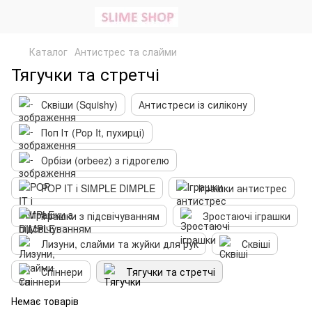
Каталог
Антистрес та слайми
Тягучки та стретчі
Сквіши (Squishy)
Антистреси із силікону
Поп Іт (Pop It, пухирці)
Орбізи (orbeez) з гідрогелю
POP IT і SIMPLE DIMPLE
Іграшки антистрес
Іграшки з підсвічуванням
Зростаючі іграшки
Лизуни, слайми та жуйки для рук
Сквіші
Спіннери
Тягучки та стретчі
Немає товарів