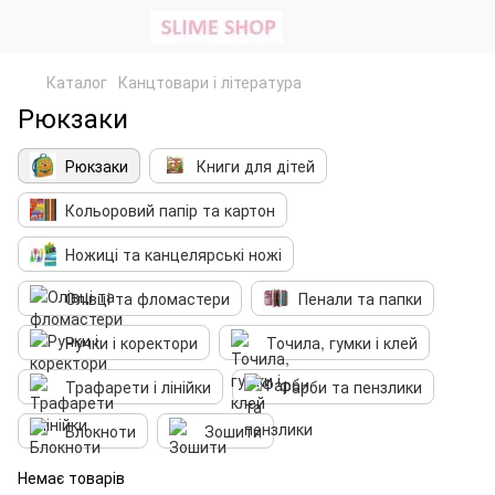
Каталог
Канцтовари і література
Рюкзаки
Рюкзаки
Книги для дітей
Кольоровий папір та картон
Ножиці та канцелярські ножі
Олівці та фломастери
Пенали та папки
Ручки і коректори
Точила, гумки і клей
Трафарети і лінійки
Фарби та пензлики
Блокноти
Зошити
Немає товарів