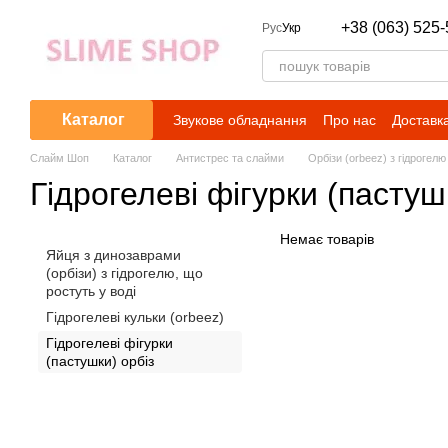
Перейти до основного контенту
+38 (063) 525-
Рус
Укр
Каталог
Звукове обладнання
Про нас
Доставка
Слайм Шоп
Каталог
Антистрес та слайми
Орбізи (orbeez) з гідрогелю
Гідрогелеві фігурки (пастуш
Немає товарів
Яйця з динозаврами
(орбізи) з гідрогелю, що
ростуть у воді
Гідрогелеві кульки (orbeez)
Гідрогелеві фігурки
(пастушки) орбіз