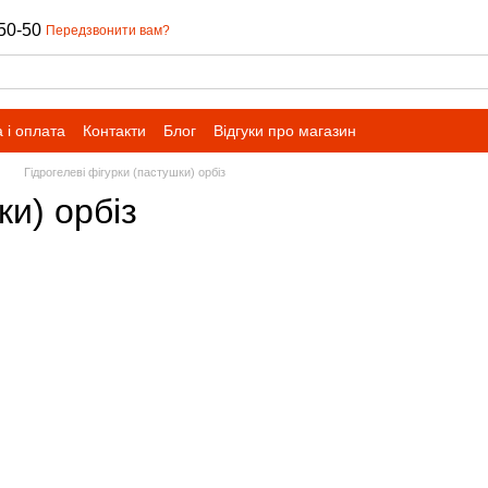
50-50
Передзвонити вам?
 і оплата
Контакти
Блог
Відгуки про магазин
Гідрогелеві фігурки (пастушки) орбіз
ки) орбіз