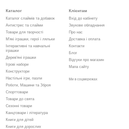
Каталог
Клієнтам
Каталог слаймів та добавок
Вхід до кабінету
Антистрес та слайми
Звукове обладнання
Товари для творчості
Про нас
М'які іграшки, герої і ляльки
Доставка і оплата
Інтерактивні та навчальні
Контакти
іграшки
Блог
Дерев'яні іграшки
Відгуки про магазин
Ігрові набори
Мапа сайту
Конструктори
Настільні ігри, пазли
Ми в соцмережах
Роботи, Машини та Зброя
Спорттовари
Товари до свята
Сезонні товари
Канцтовари і література
Книги для дітей
Книги для дорослих