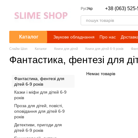
Перейти до основного контенту
+38 (063) 525-
Рус
Укр
Каталог
Звукове обладнання
Про нас
Доставка
Слайм Шоп
Каталог
Книги для дітей
Книги для дітей 6-9 років
Фант
Фантастика, фентезі для діт
Немає товарів
Фантастика, фентезі для
дітей 6-9 років
Казки і міфи для дітей 6-9
років
Проза для дітей, повісті,
оповідання для дітей 6-9
років
Детективи, пригоди для
дітей 6-9 років