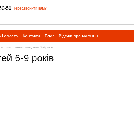
50-50
Передзвонити вам?
 і оплата
Контакти
Блог
Відгуки про магазин
астика, фентезі для дітей 6-9 років
ей 6-9 років