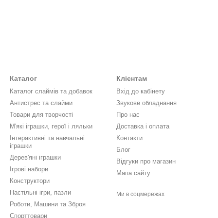
Каталог
Клієнтам
Каталог слаймів та добавок
Вхід до кабінету
Антистрес та слайми
Звукове обладнання
Товари для творчості
Про нас
М'які іграшки, герої і ляльки
Доставка і оплата
Інтерактивні та навчальні
Контакти
іграшки
Блог
Дерев'яні іграшки
Відгуки про магазин
Ігрові набори
Мапа сайту
Конструктори
Настільні ігри, пазли
Ми в соцмережах
Роботи, Машини та Зброя
Спорттовари