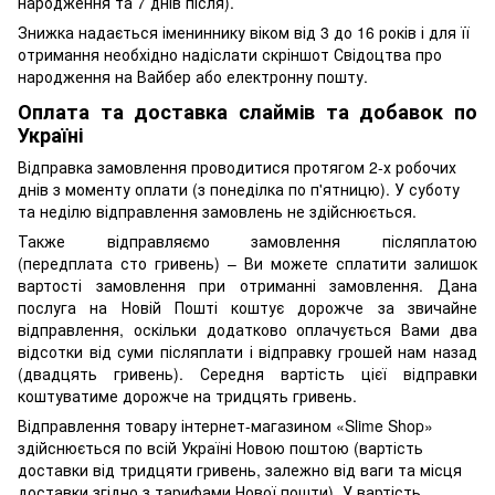
народження та 7 днів після).
Знижка надається імениннику віком від 3 до 16 років і для її
отримання необхідно надіслати скріншот Свідоцтва про
народження на Вайбер або електронну пошту.
Оплата та доставка слаймів та добавок по
Україні
Відправка замовлення проводитися протягом 2-х робочих
днів з моменту оплати (з понеділка по п'ятницю). У суботу
та неділю відправлення замовлень не здійснюється.
Также відправляємо замовлення післяплатою
(передплата сто гривень) – Ви можете сплатити залишок
вартості замовлення при отриманні замовлення. Дана
послуга на Новій Пошті коштує дорожче за звичайне
відправлення, оскільки додатково оплачується Вами два
відсотки від суми післяплати і відправку грошей нам назад
(двадцять гривень). Середня вартість цієї відправки
коштуватиме дорожче на тридцять гривень.
Відправлення товару інтернет-магазином «Slime Shop»
здійснюється по всій Україні Новою поштою (вартість
доставки від тридцяти гривень, залежно від ваги та місця
доставки згідно з тарифами Нової пошти). У вартість