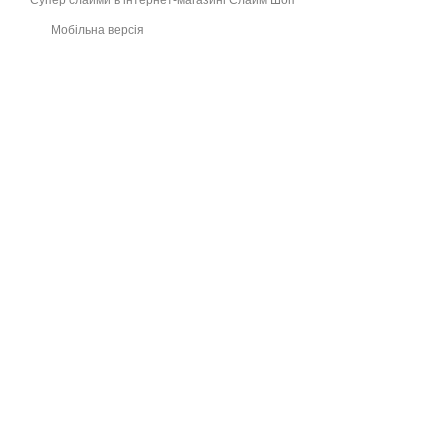
Супер слайми в інтернет-магазині Слайм Шоп
Мобільна версія