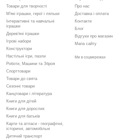
Товари для творчості
Про нас
М'які іграшки, герої і ляльки
Доставка і оплата
Інтерактивні та навчальні
Контакти
іграшки
Блог
Дерев'яні іграшки
Відгуки про магазин
Ігрові набори
Мапа сайту
Конструктори
Настільні ігри, пазли
Ми в соцмережах
Роботи, Машини та Зброя
Спорттовари
Товари до свята
Сезонні товари
Канцтовари і література
Книги для дітей
Книги для дорослих
Книги для батьків
Карти та атласи - географічні,
історичні, автомобільні
Дитячий транспорт