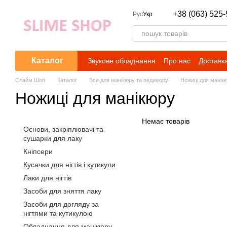
Перейти до основного контенту
+38 (063) 525-
Рус
Укр
Каталог
Звукове обладнання
Про нас
Доставка
Слайм Шоп
Каталог
Все для манікюру та педикюру
Ножиці для манік
Ножиці для манікюру
Немає товарів
Основи, закріплювачі та
сушарки для лаку
Кніпсери
Кусачки для нігтів і кутикули
Лаки для нігтів
Засоби для зняття лаку
Засоби для догляду за
нігтями та кутикулою
Обладнання для манікюру