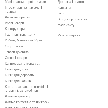
М'які іграшки, герої і ляльки
Доставка і оплата
Інтерактивні та навчальні
Контакти
іграшки
Блог
Дерев'яні іграшки
Відгуки про магазин
Ігрові набори
Мапа сайту
Конструктори
Настільні ігри, пазли
Ми в соцмережах
Роботи, Машини та Зброя
Спорттовари
Товари до свята
Сезонні товари
Канцтовари і література
Книги для дітей
Книги для дорослих
Книги для батьків
Карти та атласи - географічні,
історичні, автомобільні
Дитячий транспорт
Дитяча косметика та прикраси
Дитяча кімната і декор