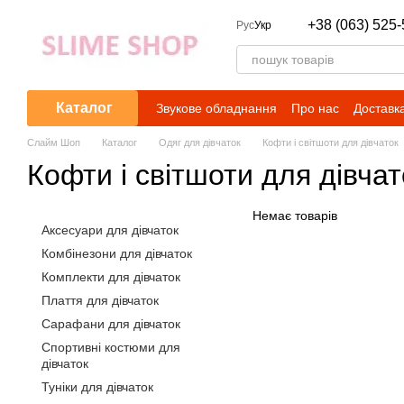
Перейти до основного контенту
+38 (063) 525-
Рус
Укр
Каталог
Звукове обладнання
Про нас
Доставка
Слайм Шоп
Каталог
Одяг для дівчаток
Кофти і світшоти для дівчаток
Кофти і світшоти для дівчат
Немає товарів
Аксесуари для дівчаток
Комбінезони для дівчаток
Комплекти для дівчаток
Плаття для дівчаток
Сарафани для дівчаток
Спортивні костюми для
дівчаток
Туніки для дівчаток