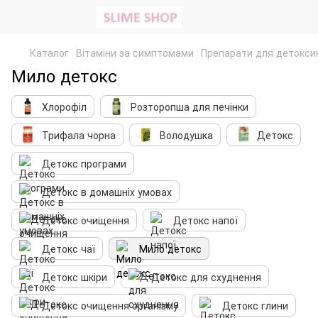
Каталог
Вітаміни за симптомами
Препарати для детоксик
Мило детокс
Хлорофіл
Розторопша для печінки
Трифала чорна
Володушка
Детокс
Детокс програми
Детокс в домашніх умовах
Детокс очищення
Детокс напої
Детокс чаї
Мило детокс
Детокс шкіри
Детокс для схуднення
Детокс очищення організму
Детокс глини